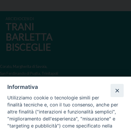
ARCIDIOCESI DI
TRANI
BARLETTA
BISCEGLIE
Corato, Margherita di Savoia,
San Ferdinando di Puglia, Trinitapoli
Sede arcivescovile suffraganea
Informativa
di Bari-Bitonto
Utilizziamo cookie o tecnologie simili per
Regione ecclesiastica Puglia
finalità tecniche e, con il tuo consenso, anche per
altre finalità ("interazioni e funzionalità semplici",
Via Beltrani, 9
"miglioramento dell'esperienza", "misurazione" e
76125 Trani BT
"targeting e pubblicità") come specificato nella
Centralino Tel. 0883 494211