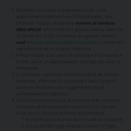
Mediante consulenze previamente fissate sotto
appuntamento telefonico con il Responsabile, don
Emanuele Tupputi, al seguente
numero di telefono:
0883.494230
solo il martedì e giovedì mattina, dalle ore
09.30 alle ore 12.00; o scrivendo al seguente indirizzo
mail
:
tribunalecclesiastico@arcidiocesitrani.it
, inserendo i
dati personali ed un recapito telefonico.
Il Responsabile si occuperà di contattare il Consulente e
fissare, quindi, un appuntamento nel luogo più vicino al
Richiedente.
Il Consulente, contattato dal Responsabile del Servizio
diocesano, effettuerà la consulenza e darà il proprio
parere al medesimo, con i suggerimenti che gli
sembreranno più opportuni.
Se il Consulente ravvisasse la presenza delle condizioni
favorevoli ad introdurre una causa presso il
Tribunale
Ecclesiastico competente
fornirà al Richiedente:
le informazioni circa l’iter processuale da compiere;
la lista dell’Albo degli Avvocati, residenti in Puglia,