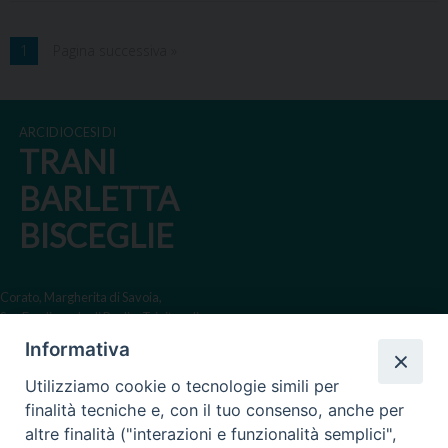
1
Pagina successiva »
ARCIDIOCESI DI
TRANI
BARLETTA
BISCEGLIE
Corato, Margherita di Savoia,
San Ferdinando di Puglia, Trinitapoli
Informativa
Sede arcivescovile suffraganea
di Bari-Bitonto
Utilizziamo cookie o tecnologie simili per
Regione ecclesiastica Puglia
finalità tecniche e, con il tuo consenso, anche per
altre finalità ("interazioni e funzionalità semplici",