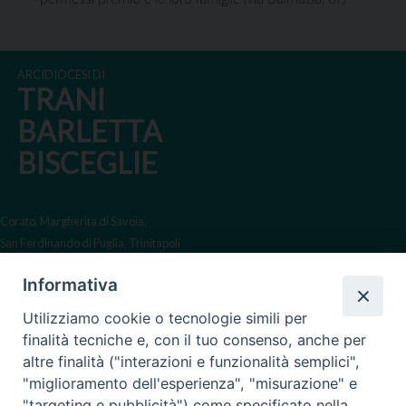
ARCIDIOCESI DI
TRANI
BARLETTA
BISCEGLIE
Corato, Margherita di Savoia,
San Ferdinando di Puglia, Trinitapoli
Sede arcivescovile suffraganea
Informativa
di Bari-Bitonto
Utilizziamo cookie o tecnologie simili per
Regione ecclesiastica Puglia
finalità tecniche e, con il tuo consenso, anche per
altre finalità ("interazioni e funzionalità semplici",
Via Beltrani, 9
"miglioramento dell'esperienza", "misurazione" e
76125 Trani BT
"targeting e pubblicità") come specificato nella