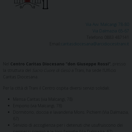
Via Avv. Malcangi 78-80
Via Dalmazia 65-67
Telefono 0883 487141
Email:
caritasdiocesana@arcidiocesitrani.it
Nel
Centro Caritas Diocesano “don Giuseppe Rossi”
, presso
la struttura del
Sacro Cuore di Gesù
a Trani, ha sede l’Ufficio
Caritas Diocesana.
Per la città di Trani il Centro ospita diversi servizi solidali:
Mensa Caritas (via Malcangi, 78)
Emporio (via Malcangi, 78)
Dormitorio, doccia e lavanderia Mons. Pichierri (Via Dalmazia,
67)
Servizio di accoglienza per i detenuti che usufruiscono dei
permessi premio e le loro famiglie (Via Dalmazia, 67)