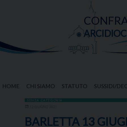
Skip
to
content
CONFRA
ARCIDIOC
HOME
CHI SIAMO
STATUTO
SUSSIDI/DE
SENZA CATEGORIA
12 GIUGNO 2021
BARLETTA 13 GIUG