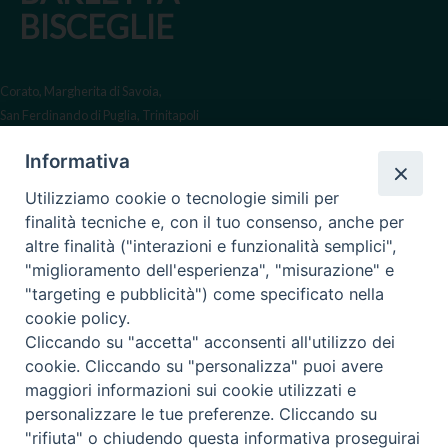
BISCEGLIE
Corato, Margherita di Savoia,
San Ferdinando di Puglia, Trinitapoli
Sede arcivescovile suffraganea
Informativa
di Bari-Bitonto
Utilizziamo cookie o tecnologie simili per
Regione ecclesiastica Puglia
finalità tecniche e, con il tuo consenso, anche per
altre finalità ("interazioni e funzionalità semplici",
Via Beltrani, 9
"miglioramento dell'esperienza", "misurazione" e
76125 Trani BT
"targeting e pubblicità") come specificato nella
Centralino Tel. 0883 494211
cookie policy.
Cliccando su "accetta" acconsenti all'utilizzo dei
Cancelleria Tel. 0883 494204
cookie. Cliccando su "personalizza" puoi avere
maggiori informazioni sui cookie utilizzati e
cancelleria@arcidiocesitrani.it
personalizzare le tue preferenze. Cliccando su
"rifiuta" o chiudendo questa informativa proseguirai
Copyright © Arcidiocesi di Trani Barletta Bisceglie