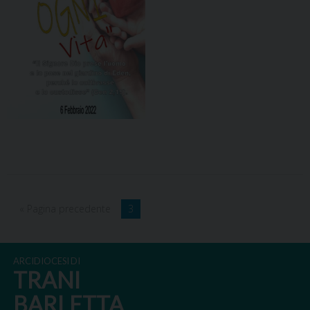
« Pagina precedente
3
ARCIDIOCESI DI
TRANI
BARLETTA