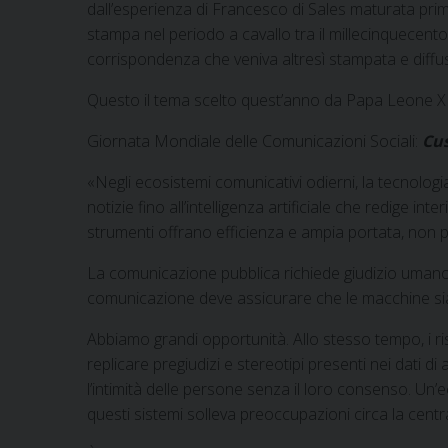
dall’esperienza di Francesco di Sales maturata prima
stampa nel periodo a cavallo tra il millecinquecento
corrispondenza che veniva altresì stampata e diffusa 
Questo il tema scelto quest’anno da Papa Leone XI
Giornata Mondiale delle Comunicazioni Sociali:
Cus
«Negli ecosistemi comunicativi odierni, la tecnologi
notizie fino all’intelligenza artificiale che redige i
strumenti offrano efficienza e ampia portata, non 
La comunicazione pubblica richiede giudizio umano, n
comunicazione deve assicurare che le macchine sia
Abbiamo grandi opportunità. Allo stesso tempo, i risc
replicare pregiudizi e stereotipi presenti nei dati 
l’intimità delle persone senza il loro consenso. Un’e
questi sistemi solleva preoccupazioni circa la centr