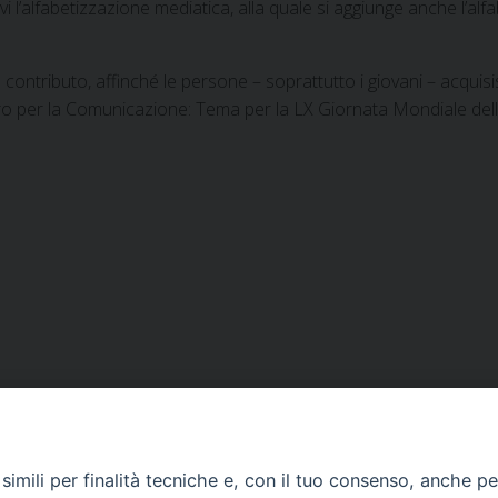
i l’alfabetizzazione mediatica, alla quale si aggiunge anche l’alf
ontributo, affinché le persone – soprattutto i giovani – acquisi
stero per la Comunicazione: Tema per la LX Giornata Mondiale del
imili per finalità tecniche e, con il tuo consenso, anche per 