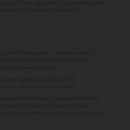
covo di Ginevra. Egli si dedicò al giornalismo e alla
istolare con i fedeli della sua diocesi,
lgoritmi che selezionano i contenuti nei feed di
pensabili solo pochi anni fa. Ma sebbene questi
ca e responsabilità morale.
estare l’agente guida. Il futuro della
 non forze che erodono la voce umana.
ccattivanti ma fuorvianti, manipolatori e dannosi,
 e volti umani. Può anche invadere la privacy e
apacità creative, mentre il controllo monopolistico di