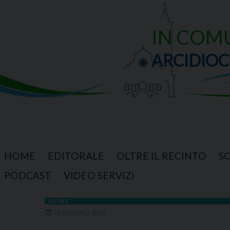
Skip
to
content
IN COM
ARCIDIOC
HOME
EDITORALE
OLTRE IL RECINTO
S
PODCAST
VIDEO SERVIZI
NEWS
19 GENNAIO 2026