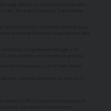
ettori degli Uffici per le Comunicazioni Sociali delle
e il diac. Riccardo Losappio, per Trani-Barletta-
r le nostre Diocesi, il 24 gennaio, memoria di san
eme la Festa dei Giornalisti e degli Operatori della
ella diocesi di Trani-Barletta-Bisceglie, il 24
a SS. dello Sterpeto, con il seguente programma:
rtistiche del Santuario, a cura di Padre Alberto
uta da mons. Leonardo D’Ascenzo, Arcivescovo di
 momenti, ci offre l’occasione per sviluppare, in
municazione. E la riflessione muove proprio