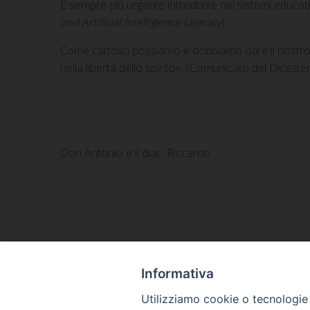
È sempre più urgente introdurre nei sistemi educativ
and Artificial Intelligence Literacy
).
Come cattolici possiamo e dobbiamo dare il nostro c
nella libertà dello spirito». (Comunicato del Dica
Don Antonio e il diac. Riccardo
Informativa
Utilizziamo cookie o tecnologie s