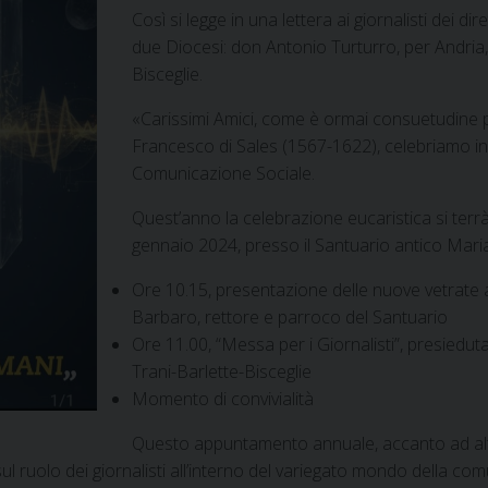
Così si legge in una lettera ai giornalisti dei dir
due Diocesi: don Antonio Turturro, per Andria, 
Bisceglie.
«Carissimi Amici, come è ormai consuetudine pe
Francesco di Sales (1567-1622), celebriamo insi
Comunicazione Sociale.
Quest’anno la celebrazione eucaristica si terrà n
gennaio 2024, presso il Santuario antico Mari
Ore 10.15, presentazione delle nuove vetrate a
Barbaro, rettore e parroco del Santuario
Ore 11.00, “Messa per i Giornalisti”, presied
Trani-Barlette-Bisceglie
Momento di convivialità
Questo appuntamento annuale, accanto ad altri
l ruolo dei giornalisti all’interno del variegato mondo della co