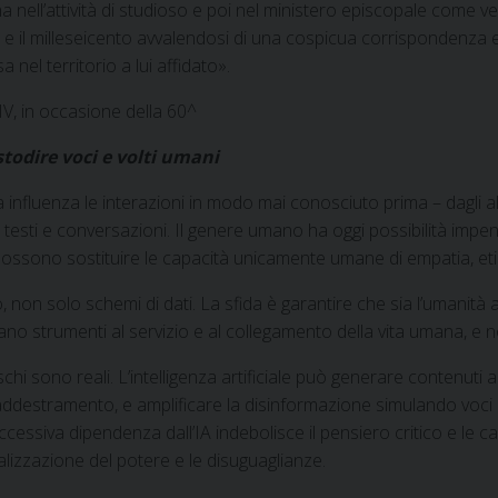
 nell’attività di studioso e poi nel ministero episcopale come ves
 e il milleseicento avvalendosi di una cospicua corrispondenza ep
nel territorio a lui affidato».
V, in occasione della 60^
todire voci e volti umani
a influenza le interazioni in modo mai conosciuto prima – dagli a
nteri testi e conversazioni. Il genere umano ha oggi possibilità im
possono sostituire le capacità unicamente umane di empatia, eti
on solo schemi di dati. La sfida è garantire che sia l’umanità a r
no strumenti al servizio e al collegamento della vita umana, e
hi sono reali. L’intelligenza artificiale può generare contenuti a
di addestramento, e amplificare la disinformazione simulando voci
ccessiva dipendenza dall’IA indebolisce il pensiero critico e le c
alizzazione del potere e le disuguaglianze.