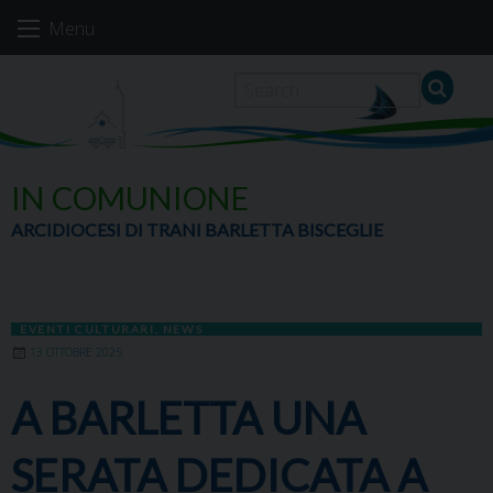
Skip
Menu
to
content
IN COMUNIONE
ARCIDIOCESI DI TRANI BARLETTA BISCEGLIE
EVENTI CULTURARI
,
NEWS
13 OTTOBRE 2025
A BARLETTA UNA
SERATA DEDICATA A