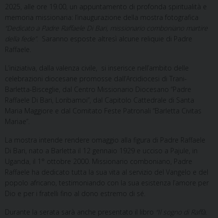
2025, alle ore 19.00, un appuntamento di profonda spiritualità e
memoria missionaria: l’inaugurazione della mostra fotografica
“Dedicato a Padre Raffaele Di Bari, missionario comboniano martire
della fede”
. Saranno esposte altresì alcune reliquie di Padre
Raffaele.
L’iniziativa, dalla valenza civile, si inserisce nell’ambito delle
celebrazioni diocesane promosse dall’Arcidiocesi di Trani-
Barletta-Bisceglie, dal Centro Missionario Diocesano “Padre
Raffaele Di Bari, Loribamoi”, dal Capitolo Cattedrale di Santa
Maria Maggiore e dal Comitato Feste Patronali “Barletta Civitas
Mariae”.
La mostra intende rendere omaggio alla figura di Padre Raffaele
Di Bari, nato a Barletta il 12 gennaio 1929 e ucciso a Pajule, in
Uganda, il 1° ottobre 2000. Missionario comboniano, Padre
Raffaele ha dedicato tutta la sua vita al servizio del Vangelo e del
popolo africano, testimoniando con la sua esistenza l’amore per
Dio e per i fratelli fino al dono estremo di sé.
Durante la serata sarà anche presentato il libro
“Il sogno di Raffà.