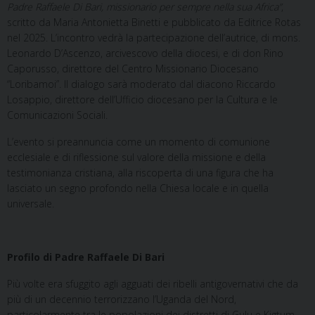
Padre Raffaele Di Bari, missionario per sempre nella sua Africa”
,
scritto da Maria Antonietta Binetti e pubblicato da Editrice Rotas
nel 2025. L’incontro vedrà la partecipazione dell’autrice, di mons.
Leonardo D’Ascenzo, arcivescovo della diocesi, e di don Rino
Caporusso, direttore del Centro Missionario Diocesano
“Loribamoi”. Il dialogo sarà moderato dal diacono Riccardo
Losappio, direttore dell’Ufficio diocesano per la Cultura e le
Comunicazioni Sociali.
L’evento si preannuncia come un momento di comunione
ecclesiale e di riflessione sul valore della missione e della
testimonianza cristiana, alla riscoperta di una figura che ha
lasciato un segno profondo nella Chiesa locale e in quella
universale.
Profilo di Padre Raffaele Di Bari
Più volte era sfuggito agli agguati dei ribelli antigovernativi che da
più di un decennio terrorizzano l’Uganda del Nord,
particolarmente tra le popolazioni dei distretti di Gulu e Kigtum.