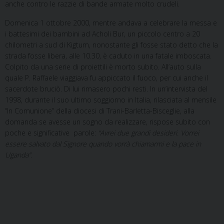
anche contro le razzie di bande armate molto crudeli.
Domenica 1 ottobre 2000, mentre andava a celebrare la messa e
i battesimi dei bambini ad Acholi Bur, un piccolo centro a 20
chilometri a sud di Kigtum, nonostante gli fosse stato detto che la
strada fosse libera, alle 10.30, è caduto in una fatale imboscata.
Colpito da una serie di proiettili è morto subito. All’auto sulla
quale P. Raffaele viaggiava fu appiccato il fuoco, per cui anche il
sacerdote bruciò. Di lui rimasero pochi resti. In un’intervista del
1998, durante il suo ultimo soggiorno in Italia, rilasciata al mensile
“In Comunione” della diocesi di Trani-Barletta-Bisceglie, alla
domanda se avesse un sogno da realizzare, rispose subito con
poche e significative parole:
“Avrei due grandi desideri. Vorrei
essere salvato dal Signore quando vorrà chiamarmi e la pace in
Uganda”
.