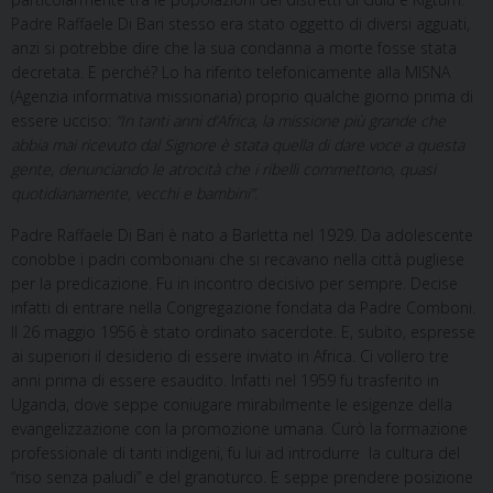
Padre Raffaele Di Bari stesso era stato oggetto di diversi agguati,
anzi si potrebbe dire che la sua condanna a morte fosse stata
decretata. E perché? Lo ha riferito telefonicamente alla MISNA
(Agenzia informativa missionaria) proprio qualche giorno prima di
essere ucciso:
“In tanti anni d’Africa, la missione più grande che
abbia mai ricevuto dal Signore è stata quella di dare voce a questa
gente, denunciando le atrocità che i ribelli commettono, quasi
quotidianamente, vecchi e bambini”
.
Padre Raffaele Di Bari è nato a Barletta nel 1929. Da adolescente
conobbe i padri comboniani che si recavano nella città pugliese
per la predicazione. Fu in incontro decisivo per sempre. Decise
infatti di entrare nella Congregazione fondata da Padre Comboni.
Il 26 maggio 1956 è stato ordinato sacerdote. E, subito, espresse
ai superiori il desiderio di essere inviato in Africa. Ci vollero tre
anni prima di essere esaudito. Infatti nel 1959 fu trasferito in
Uganda, dove seppe coniugare mirabilmente le esigenze della
evangelizzazione con la promozione umana. Curò la formazione
professionale di tanti indigeni, fu lui ad introdurre la cultura del
“riso senza paludi” e del granoturco. E seppe prendere posizione