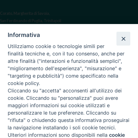
Corato, Margherita di Savoia,
San Ferdinando di Puglia, Trinitapoli
Sede arcivescovile suffraganea
Informativa
di Bari-Bitonto
Utilizziamo cookie o tecnologie simili per
Regione ecclesiastica Puglia
finalità tecniche e, con il tuo consenso, anche per
altre finalità ("interazioni e funzionalità semplici",
Via Beltrani, 9
"miglioramento dell'esperienza", "misurazione" e
76125 Trani BT
"targeting e pubblicità") come specificato nella
Centralino Tel. 0883 494211
cookie policy.
Cliccando su "accetta" acconsenti all'utilizzo dei
Cancelleria Tel. 0883 494204
cookie. Cliccando su "personalizza" puoi avere
maggiori informazioni sui cookie utilizzati e
cancelleria@arcidiocesitrani.it
personalizzare le tue preferenze. Cliccando su
"rifiuta" o chiudendo questa informativa proseguirai
Copyright © Arcidiocesi di Trani Barletta Bisceglie
Riproduzione dei contenuti solo con permesso. Tutti i diritti sono
la navigazione installando i soli cookie tecnici.
riservati -
Informativa sulla Privacy
Ulteriori informazioni sono disponibili nella
cookie
Preferenze Cookie