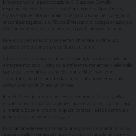
L’incontro vedrà la partecipazione di Giuseppe Cantello,
responsabile Area Sud e Sicilia di Porte Aperte / Open Doors,
organizzazione internazionale impegnata da anni nel sostegno ai
cristiani perseguitati, e di Filippo D’Alessandro, delegato nazionale
del Rinnovamento nello Spirito Santo per l’Unità dei Cristiani.
Due voci diverse ma complementari, chiamate a offrire uno
sguardo ampio, concreto e spirituale sul tema.
Attraverso testimonianze, dati e riflessioni, la serata intende far
emergere non solo il volto della sofferenza, ma anche quello della
speranza: comunità cristiane che, pur “afflitte”, non sono
“abbattute”, perché sorrette dalla fede, dalla preghiera e dalla
comunione con la Chiesa universale.
In molti Paesi del mondo professare il nome di Cristo significa
esporsi a discriminazioni, violenze, incarcerazioni e, in alcuni casi,
al martirio. Eppure, proprio in questi contesti, la fede continua a
generare vita, perdono e coraggio.
La locandina dell’evento raffigura una figura umana seduta in una
stanza spoglia, segnata dal degrado, attraversata da un raggio di