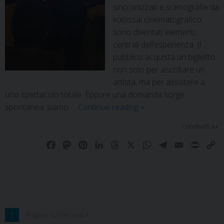
sincronizzati e scenografie da
kolossal cinematografico
sono diventati elementi
centrali dell’esperienza. Il
pubblico acquista un biglietto
non solo per ascoltare un
artista, ma per assistere a
uno spettacolo totale. Eppure una domanda sorge
spontanea: siamo …
Continue reading
»
condividi su:
F
M
P
L
T
X
W
T
E
P
C
a
a
i
i
h
h
e
m
r
o
c
s
n
n
r
a
l
a
i
p
e
t
t
k
e
t
e
i
n
y
b
o
e
e
a
s
g
l
t
L
o
d
r
d
d
A
r
i
1
Pagina successiva »
o
o
e
I
s
p
a
n