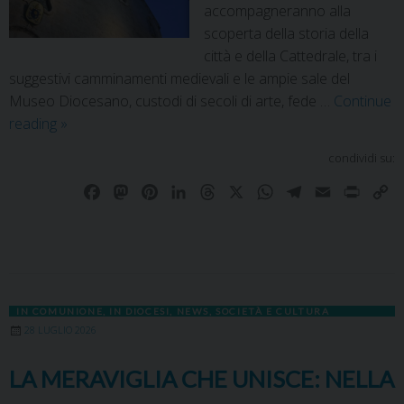
accompagneranno alla
scoperta della storia della
città e della Cattedrale, tra i
suggestivi camminamenti medievali e le ampie sale del
Museo Diocesano, custodi di secoli di arte, fede …
Continue
reading
»
condividi su:
F
M
P
L
T
X
W
T
E
P
C
a
a
i
i
h
h
e
m
r
o
c
s
n
n
r
a
l
a
i
p
e
t
t
k
e
t
e
i
n
y
b
o
e
e
a
s
g
l
t
L
o
d
r
d
d
A
r
i
IN COMUNIONE
,
IN DIOCESI
,
NEWS
,
SOCIETÀ E CULTURA
o
o
e
I
s
p
a
n
28 LUGLIO 2026
k
n
s
n
p
m
k
t
LA MERAVIGLIA CHE UNISCE: NELLA