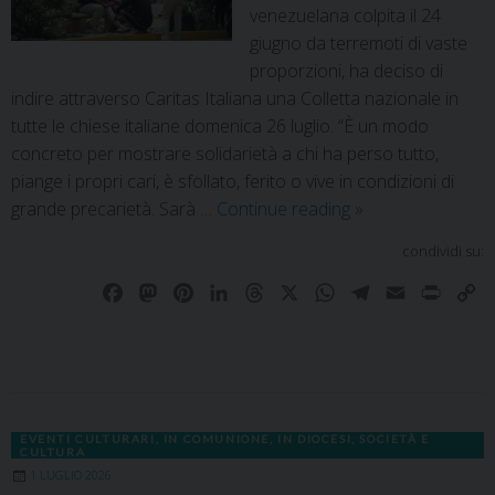
venezuelana colpita il 24
giugno da terremoti di vaste
proporzioni, ha deciso di
indire attraverso Caritas Italiana una Colletta nazionale in
tutte le chiese italiane domenica 26 luglio. “È un modo
concreto per mostrare solidarietà a chi ha perso tutto,
piange i propri cari, è sfollato, ferito o vive in condizioni di
grande precarietà. Sarà …
Continue reading
»
condividi su:
F
M
P
L
T
X
W
T
E
P
C
a
a
i
i
h
h
e
m
r
o
c
s
n
n
r
a
l
a
i
p
e
t
t
k
e
t
e
i
n
y
b
o
e
e
a
s
g
l
t
L
o
d
r
d
d
A
r
i
EVENTI CULTURARI
,
IN COMUNIONE
,
IN DIOCESI
,
SOCIETÀ E
o
o
e
I
s
p
a
n
CULTURA
k
n
s
n
p
m
k
1 LUGLIO 2026