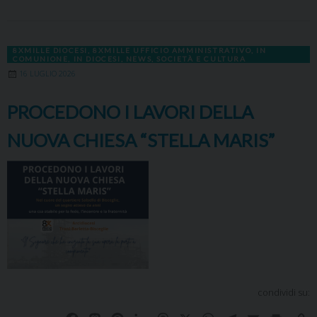
e
t
t
k
e
t
e
i
n
y
b
o
e
e
a
s
g
l
t
L
o
d
r
d
d
A
r
i
8XMILLE DIOCESI
,
8XMILLE UFFICIO AMMINISTRATIVO
,
IN
o
o
e
I
s
p
a
n
COMUNIONE
,
IN DIOCESI
,
NEWS
,
SOCIETÀ E CULTURA
k
n
s
n
p
m
k
16 LUGLIO 2026
t
PROCEDONO I LAVORI DELLA
NUOVA CHIESA “STELLA MARIS”
condividi su: