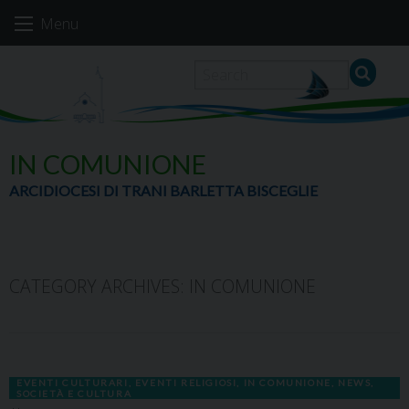
Skip
Menu
to
content
IN COMUNIONE
ARCIDIOCESI DI TRANI BARLETTA BISCEGLIE
CATEGORY ARCHIVES:
IN COMUNIONE
EVENTI CULTURARI
,
EVENTI RELIGIOSI
,
IN COMUNIONE
,
NEWS
,
SOCIETÀ E CULTURA