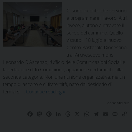
Ci sono incontri che servono
a programmare il lavoro. Altri,
invece, aiutano a ritrovare il
senso del cammino. Quello
vissuto il 18 luglio al nuovo
Centro Pastorale Diocesano,
tra l’Arcivescovo mons.
Leonardo D’Ascenzo, l’Ufficio delle Comunicazioni Sociali e
la redazione di In Comunione, appartiene certamente alla
seconda categoria. Non una riunione organizzativa, ma un
tempo di ascolto e di fraternità, nato dal desiderio di
fermarsi …
Continue reading
»
condividi su:
F
M
P
L
T
X
W
T
E
P
C
a
a
i
i
h
h
e
m
r
o
c
s
n
n
r
a
l
a
i
p