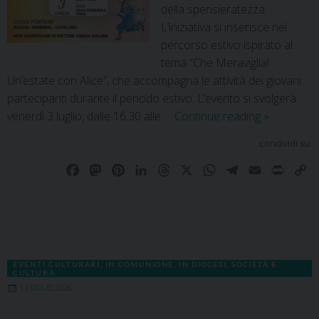
della spensieratezza.
L’iniziativa si inserisce nel
percorso estivo ispirato al
tema “Che Meraviglia!
Un’estate con Alice”, che accompagna le attività dei giovani
partecipanti durante il periodo estivo. L’evento si svolgerà
venerdì 3 luglio, dalle 16.30 alle …
Continue reading
»
condividi su:
F
M
P
L
T
X
W
T
E
P
C
a
a
i
i
h
h
e
m
r
o
c
s
n
n
r
a
l
a
i
p
e
t
t
k
e
t
e
i
n
y
b
o
e
e
a
s
g
l
t
L
o
d
r
d
d
A
r
i
EVENTI CULTURARI
,
IN COMUNIONE
,
IN DIOCESI
,
SOCIETÀ E
o
o
e
I
s
p
a
n
CULTURA
k
n
s
n
p
m
k
1 LUGLIO 2026
t