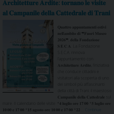
𝐀𝐫𝐜𝐡𝐢𝐭𝐞𝐭𝐭𝐮𝐫𝐞 𝐀𝐫𝐝𝐢𝐭𝐞: 𝐭𝐨𝐫𝐧𝐚𝐧𝐨 𝐥𝐞 𝐯𝐢𝐬𝐢𝐭𝐞
𝐚𝐥 𝐂𝐚𝐦𝐩𝐚𝐧𝐢𝐥𝐞 𝐝𝐞𝐥𝐥𝐚 𝐂𝐚𝐭𝐭𝐞𝐝𝐫𝐚𝐥𝐞 𝐝𝐢 𝐓𝐫𝐚𝐧𝐢
𝐐𝐮𝐚𝐭𝐭𝐫𝐨 𝐚𝐩𝐩𝐮𝐧𝐭𝐚𝐦𝐞𝐧𝐭𝐢 𝐞𝐬𝐭𝐢𝐯𝐢
𝐧𝐞𝐥𝐥’𝐚𝐦𝐛𝐢𝐭𝐨 𝐝𝐢 ❞𝐅𝐮𝐨𝐫𝐢 𝐌𝐮𝐬𝐞𝐨
𝟐𝟎𝟐𝟔❞, 𝐝𝐞𝐥𝐥𝐚 𝐅𝐨𝐧𝐝𝐚𝐳𝐢𝐨𝐧𝐞
𝐒.𝐄.𝐂.𝐀. La Fondazione
S.E.C.A. rinnova
l’appuntamento con
𝐀𝐫𝐜𝐡𝐢𝐭𝐞𝐭𝐭𝐮𝐫𝐞 𝐀𝐫𝐝𝐢𝐭𝐞, l’iniziativa
che conduce cittadini e
visitatori alla scoperta di uno
dei simboli più affascinanti
della città di Trani: il maestoso
𝐂𝐚𝐦𝐩𝐚𝐧𝐢𝐥𝐞 𝐝𝐞𝐥𝐥𝐚 𝐂𝐚𝐭𝐭𝐞𝐝𝐫𝐚𝐥𝐞 sul
mare. Il calendario delle visite: *𝟒 𝐥𝐮𝐠𝐥𝐢𝐨 𝐨𝐫𝐞 𝟏𝟕:𝟎𝟎 *𝟓 𝐥𝐮𝐠𝐥𝐢𝐨 𝐨𝐫𝐞
𝟏𝟎:𝟎𝟎 𝐞 𝟏𝟕:𝟎𝟎 *𝟏𝟓 𝐚𝐠𝐨𝐬𝐭𝐨 𝐨𝐫𝐞 𝟏𝟎:𝟎𝟎 𝐞 𝟏𝟕:𝟎𝟎 *𝟐𝟐 …
Continue