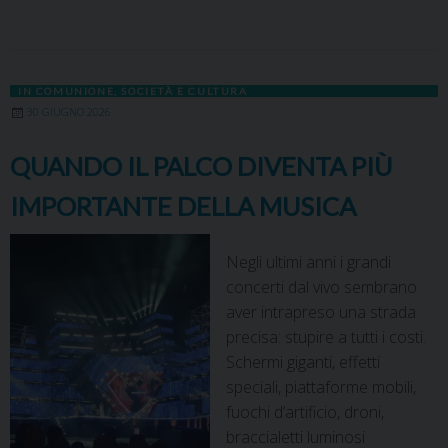
c
s
n
n
r
a
l
a
i
p
e
t
t
k
e
t
e
i
n
y
b
o
e
e
a
s
g
l
t
L
o
d
r
d
d
A
r
i
IN COMUNIONE
,
SOCIETÀ E CULTURA
o
o
e
I
s
p
a
n
30 GIUGNO 2026
k
n
s
n
p
m
k
t
QUANDO IL PALCO DIVENTA PIÙ
IMPORTANTE DELLA MUSICA
Negli ultimi anni i grandi
concerti dal vivo sembrano
aver intrapreso una strada
precisa: stupire a tutti i costi.
Schermi giganti, effetti
speciali, piattaforme mobili,
fuochi d’artificio, droni,
braccialetti luminosi