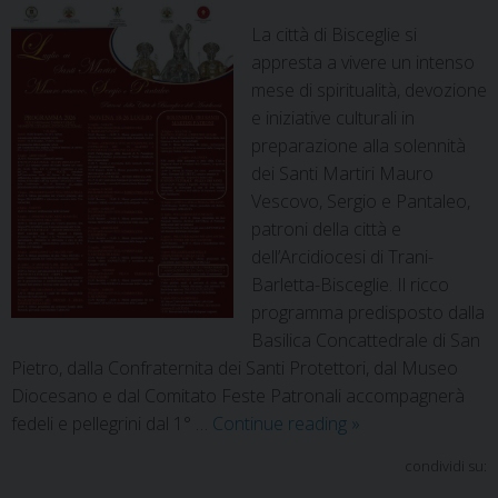
La città di Bisceglie si
appresta a vivere un intenso
mese di spiritualità, devozione
e iniziative culturali in
preparazione alla solennità
dei Santi Martiri Mauro
Vescovo, Sergio e Pantaleo,
patroni della città e
dell’Arcidiocesi di Trani-
Barletta-Bisceglie. Il ricco
programma predisposto dalla
Basilica Concattedrale di San
Pietro, dalla Confraternita dei Santi Protettori, dal Museo
Diocesano e dal Comitato Feste Patronali accompagnerà
fedeli e pellegrini dal 1° …
Continue reading
»
condividi su: