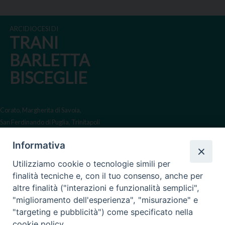
k
n
s
n
p
m
k
t
ARCIDIOCESI DI
TRANI
BARLETTA
BISCEGLIE
Corato, Margherita di Savoia,
San Ferdinando di Puglia, Trinitapoli
Sede arcivescovile suffraganea
Informativa
di Bari-Bitonto
Utilizziamo cookie o tecnologie simili per
Regione ecclesiastica Puglia
finalità tecniche e, con il tuo consenso, anche per
altre finalità ("interazioni e funzionalità semplici",
Via Beltrani, 9
"miglioramento dell'esperienza", "misurazione" e
76125 Trani BT
"targeting e pubblicità") come specificato nella
Centralino Tel. 0883 494211
cookie policy.