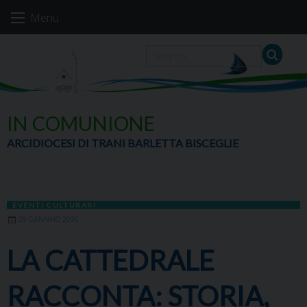
Skip
Menu
to
content
IN COMUNIONE
ARCIDIOCESI DI TRANI BARLETTA BISCEGLIE
EVENTI CULTURARI
29 GENNAIO 2026
LA CATTEDRALE
RACCONTA: STORIA,