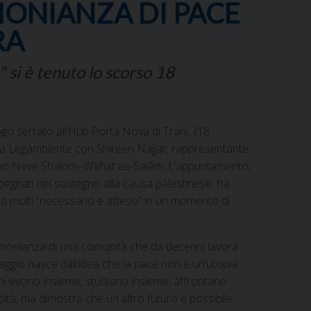
MONIANZA DI PACE
RA
 si è tenuto lo scorso 18
o serrato all’Hub Porta Nova di Trani, il18
da Legambiente con Shireen Najjar, rappresentante
eliano Neve Shalom–Wāħat as-Salām. L’appuntamento,
impegnati nel sostegno alla causa palestinese, ha
a molti “necessario e atteso” in un momento di
timonianza di una comunità che da decenni lavora
llaggio nasce dall’idea che la pace non è un’utopia
ni vivono insieme, studiano insieme, affrontano
icoltà, ma dimostra che un altro futuro è possibile