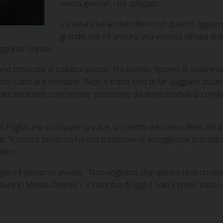
senza guerra” – ha spiegato.
La serata ha anche offerto un quadro aggiornat
grande, ma c’è ancora una volontà diffusa di d
ggiunto Shireen.
ne proposte di collaborazione. Tra queste, l’ipotesi di avviare
ulturali e formativi. “Non si tratta solo di far viaggiare studen
ni strumenti concreti per conoscere da vicino modelli di conviven
 in Puglia una scuola per la pace, un centro educativo dedicato a
. “Il nostro territorio ha una tradizione di accoglienza: potrebb
ntro.
eguire il percorso avviato. “Non vogliamo che questo resti un ep
ace in Medio Oriente –. L’incontro di oggi è solo il primo passo