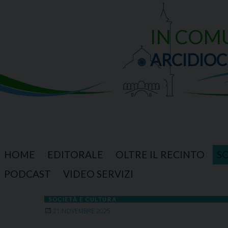
Skip
to
content
IN COM
ARCIDIOC
HOME
EDITORALE
OLTRE IL RECINTO
S
PODCAST
VIDEO SERVIZI
SOCIETÀ E CULTURA
21 NOVEMBRE 2025