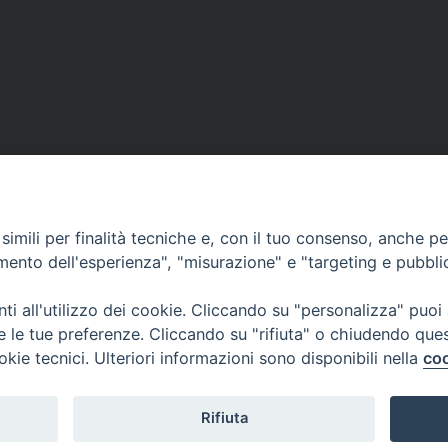
imili per finalità tecniche e, con il tuo consenso, anche per 
amento dell'esperienza", "misurazione" e "targeting e pubbli
Corato, Margherita di Savoia,
San Ferdinando di Puglia, Trinitapoli
i all'utilizzo dei cookie. Cliccando su "personalizza" puoi
Sede arcivescovile suffraganea
re le tue preferenze. Cliccando su "rifiuta" o chiudendo que
di Bari-Bitonto
okie tecnici. Ulteriori informazioni sono disponibili nella
coo
Regione ecclesiastica Puglia
Rifiuta
Copyright © Arcidiocesi di Trani Barletta Bisceglie