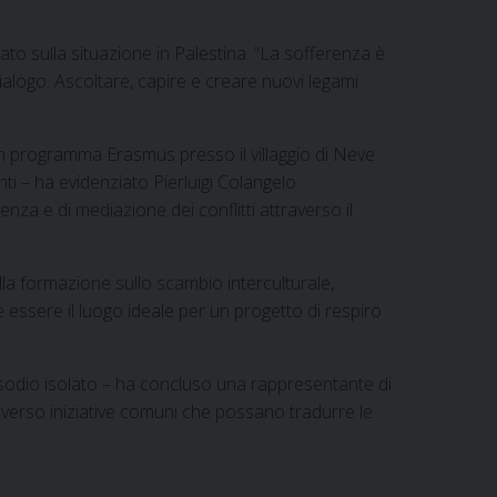
o sulla situazione in Palestina. “La sofferenza è
ialogo. Ascoltare, capire e creare nuovi legami
 un programma Erasmus presso il villaggio di Neve
ti – ha evidenziato Pierluigi Colangelo
za e di mediazione dei conflitti attraverso il
lla formazione sullo scambio interculturale,
e essere il luogo ideale per un progetto di respiro
isodio isolato – ha concluso una rappresentante di
 verso iniziative comuni che possano tradurre le