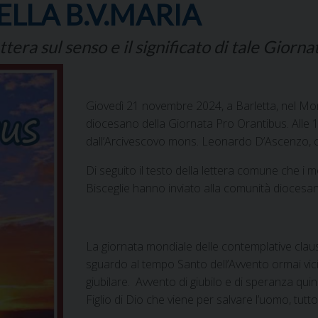
LLA B.V.MARIA
era sul senso e il significato di tale Giorna
Giovedì 21 novembre 2024, a Barletta, nel Mon
diocesano della Giornata Pro Orantibus. Alle 1
dall’Arcivescovo mons. Leonardo D’Ascenzo, cu
Di seguito il testo della lettera comune che i 
Bisceglie hanno inviato alla comunità diocesan
La giornata mondiale delle contemplative claus
sguardo al tempo Santo dell’Avvento ormai vicin
giubilare. Avvento di giubilo e di speranza qui
Figlio di Dio che viene per salvare l’uomo, tutto 