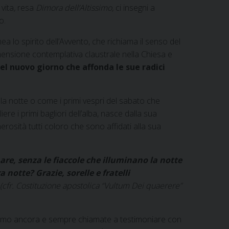
vita
,
resa
Dimora dell’Altissimo,
ci insegni a
o.
 lo spirito dell’Avvento, che richiama il senso del
ensione contemplativa claustrale nella Chiesa e
del nuovo giorno che affonda le sue radici
lla notte o come i primi vespri del sabato che
e i primi bagliori dell’alba, nasce dalla sua
rosità tutti coloro che sono affidati alla sua
are, senza le fiaccole che illuminano la notte
otte? Grazie, sorelle e fratelli
(cfr. Costituzione apostolica “Vultum Dei quaerere”
iamo ancora e sempre chiamate a testimoniare con