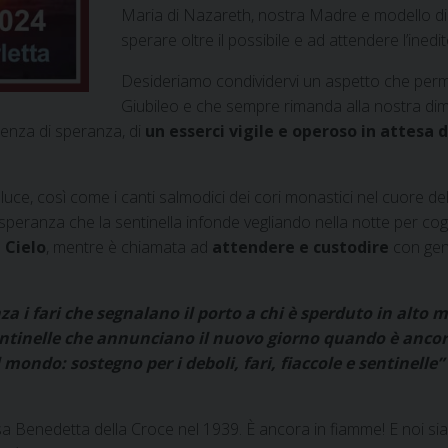
Maria di Nazareth, nostra Madre e modello di 
sperare oltre il possibile e ad attendere l’inedit
Desideriamo condividervi un aspetto che permea
Giubileo e che sempre rimanda alla nostra dim
senza di speranza, di
un esserci vigile e operoso in attesa 
 luce, così come i canti salmodici dei cori monastici nel cuore de
eranza che la sentinella infonde vegliando nella notte per coglier
 Cielo
, mentre è chiamata ad
attendere e custodire
con gene
 i fari che segnalano il porto a chi è sperduto in alto m
tinelle che annunciano il nuovo giorno quando è ancora n
mondo: sostegno per i deboli, fari, fiaccole e sentinelle”
 Benedetta della Croce nel 1939. È ancora in fiamme! E noi s