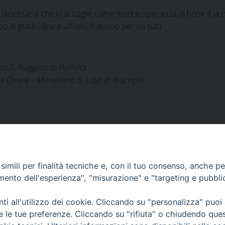
 diocesana che ci accoglie come madre, speranza di bene è la no
 di gratitudine e affetto fraterno per voi tutti.
o S. Ruggero di Barletta
a Chiara – Monastero S. Luigi di Bisceglie
imili per finalità tecniche e, con il tuo consenso, anche per 
Corato, Margherita di Savoia,
amento dell'esperienza", "misurazione" e "targeting e pubbli
San Ferdinando di Puglia, Trinitapoli
i all'utilizzo dei cookie. Cliccando su "personalizza" puoi
Sede arcivescovile suffraganea
di Bari-Bitonto
re le tue preferenze. Cliccando su "rifiuta" o chiudendo que
Regione ecclesiastica Puglia