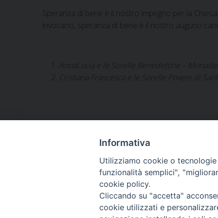
Speranza di bene è il nostro impegno per la Chiesa
invocano, speranza di bene è il nostro augurio carico
AnnaLucia e le Sorelle Benedettine – Monaster
Cristiana Francesca e le Sorelle Povere di Sant
Informativa
Utilizziamo cookie o tecnologie s
ARCIDIOCESI DI
funzionalità semplici", "miglior
TRANI
cookie policy.
Cliccando su "accetta" acconsent
BARLETTA
cookie utilizzati e personalizza