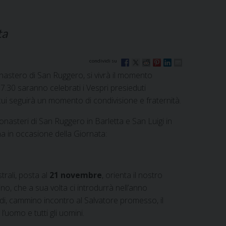
ta
astero di San Ruggero, si vivrà il momento
7.30 saranno celebrati i Vespri presieduti
i seguirà un momento di condivisione e fraternità.
monasteri di San Ruggero in Barletta e San Luigi in
a in occasione della Giornata:
trali, posta al
21 novembre
, orienta il nostro
o, che a sua volta ci introdurrà nell’anno
ndi, cammino incontro al Salvatore promesso, il
l’uomo e tutti gli uomini.