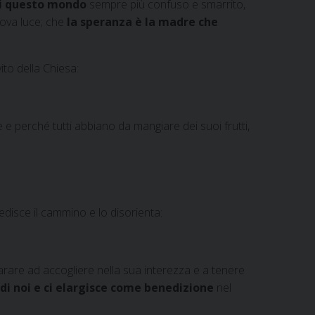
di questo mondo
sempre più confuso e smarrito,
uova luce; che
la speranza è la madre che
ito della Chiesa:
e e perché tutti abbiano da mangiare dei suoi frutti,
edisce il cammino e lo disorienta:
parare ad accogliere nella sua interezza e a tenere
 di noi e ci elargisce come benedizione
nel