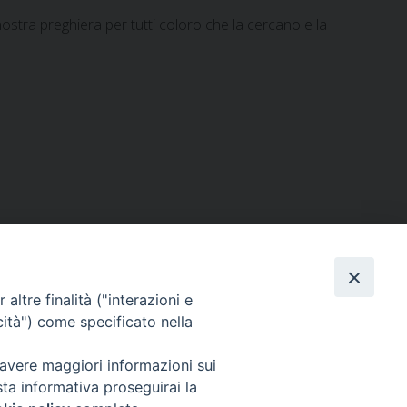
stra preghiera per tutti coloro che la cercano e la
altre finalità ("interazioni e
Via Beltrani, 9
cità") come specificato nella
76125 Trani BT
Centralino Tel. 0883 494211
 avere maggiori informazioni sui
sta informativa proseguirai la
Cancelleria Tel. 0883 494204