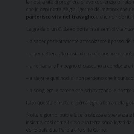
la nostra vita di preghiera e lavoro, silenzio e frat
che in ogni notte c’è già il germe del mattino; che
partorisce vita nel travaglio
, e che non c’è nul
La grazia di un Giubileo porta in sé semi di vita nu
– a saper pazientemente armonizzare il passo del no
– a permettere alla nostra terra di riposare un po’, 
– a richiamare l’impegno di ciascuno a condonare i d
– a slegare quei nodi di non perdono che induriscon
– a sciogliere le catene che schiavizzano le nostre 
tutto questo e molto di più rallegri la terra della gio
Notte e giorno, buio e luce, tristezza e speranza e 
insieme, così come il cielo e la terra sono legati dal
dono della Sua Parola che si fa Carne.