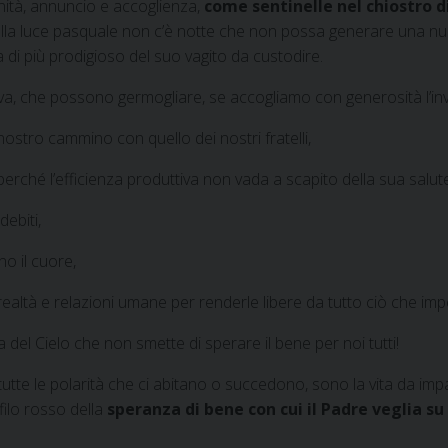
ernità, annuncio e accoglienza,
come sentinelle nel chiostro 
 nella luce pasquale non c’è notte che non possa generare una n
la di più prodigioso del suo vagito da custodire.
ova, che possono germogliare, se accogliamo con generosità l’inv
stro cammino con quello dei nostri fratelli,
perché l’efficienza produttiva non vada a scapito della sua salut
ebiti,
o il cuore,
realtà e relazioni umane per renderle libere da tutto ciò che imp
ia del Cielo che non smette di sperare il bene per noi tutti!
tutte le polarità che ci abitano o succedono, sono la vita da im
 filo rosso della
speranza di bene con cui il Padre veglia su