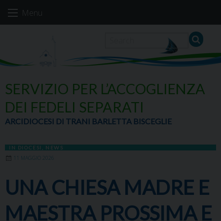
Skip
Menu
to
content
SERVIZIO PER L’ACCOGLIENZA
DEI FEDELI SEPARATI
ARCIDIOCESI DI TRANI BARLETTA BISCEGLIE
IN DIOCESI
,
NEWS
11 MAGGIO 2026
UNA CHIESA MADRE E
MAESTRA PROSSIMA E