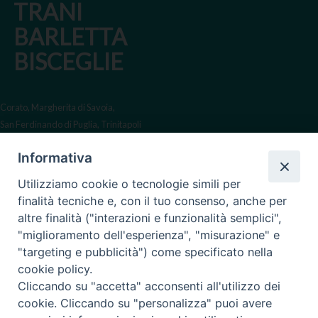
TRANI
BARLETTA
BISCEGLIE
Corato, Margherita di Savoia,
San Ferdinando di Puglia, Trinitapoli
Sede arcivescovile suffraganea
Informativa
di Bari-Bitonto
Utilizziamo cookie o tecnologie simili per
Regione ecclesiastica Puglia
finalità tecniche e, con il tuo consenso, anche per
altre finalità ("interazioni e funzionalità semplici",
Via Beltrani, 9
"miglioramento dell'esperienza", "misurazione" e
76125 Trani BT
"targeting e pubblicità") come specificato nella
Centralino Tel. 0883 494211
cookie policy.
Cliccando su "accetta" acconsenti all'utilizzo dei
Cancelleria Tel. 0883 494204
cookie. Cliccando su "personalizza" puoi avere