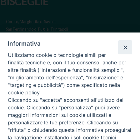
BISCEGLIE
Corato, Margherita di Savoia,
San Ferdinando di Puglia, Trinitapoli
Sede arcivescovile suffraganea
Informativa
di Bari-Bitonto
Utilizziamo cookie o tecnologie simili per
Regione ecclesiastica Puglia
finalità tecniche e, con il tuo consenso, anche per
altre finalità ("interazioni e funzionalità semplici",
Via Beltrani, 9
"miglioramento dell'esperienza", "misurazione" e
76125 Trani BT
"targeting e pubblicità") come specificato nella
Centralino Tel. 0883 494211
cookie policy.
Cliccando su "accetta" acconsenti all'utilizzo dei
Cancelleria Tel. 0883 494204
cookie. Cliccando su "personalizza" puoi avere
maggiori informazioni sui cookie utilizzati e
cancelleria@arcidiocesitrani.it
personalizzare le tue preferenze. Cliccando su
"rifiuta" o chiudendo questa informativa proseguirai
Copyright © Arcidiocesi di Trani Barletta Bisceglie
Riproduzione dei contenuti solo con permesso. Tutti i diritti sono
la navigazione installando i soli cookie tecnici.