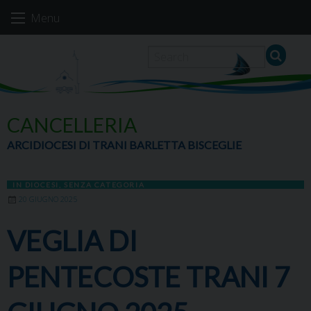
Skip
Menu
to
content
CANCELLERIA
ARCIDIOCESI DI TRANI BARLETTA BISCEGLIE
IN DIOCESI
,
SENZA CATEGORIA
20 GIUGNO 2025
VEGLIA DI
PENTECOSTE TRANI 7