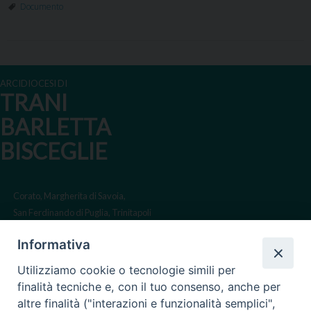
Documento
ARCIDIOCESI DI
TRANI
BARLETTA
BISCEGLIE
Corato, Margherita di Savoia,
San Ferdinando di Puglia, Trinitapoli
Sede arcivescovile suffraganea
Informativa
di Bari-Bitonto
Utilizziamo cookie o tecnologie simili per
Regione ecclesiastica Puglia
finalità tecniche e, con il tuo consenso, anche per
altre finalità ("interazioni e funzionalità semplici",