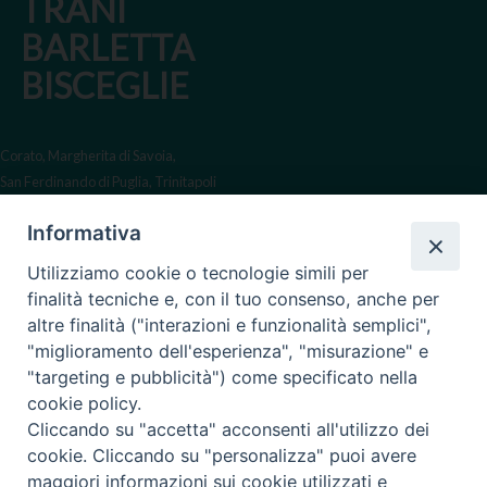
TRANI
BARLETTA
BISCEGLIE
Corato, Margherita di Savoia,
San Ferdinando di Puglia, Trinitapoli
Sede arcivescovile suffraganea
Informativa
di Bari-Bitonto
Utilizziamo cookie o tecnologie simili per
Regione ecclesiastica Puglia
finalità tecniche e, con il tuo consenso, anche per
altre finalità ("interazioni e funzionalità semplici",
Via Beltrani, 9
"miglioramento dell'esperienza", "misurazione" e
76125 Trani BT
"targeting e pubblicità") come specificato nella
Centralino Tel. 0883 494211
cookie policy.
Cliccando su "accetta" acconsenti all'utilizzo dei
Cancelleria Tel. 0883 494204
cookie. Cliccando su "personalizza" puoi avere
maggiori informazioni sui cookie utilizzati e
cancelleria@arcidiocesitrani.it