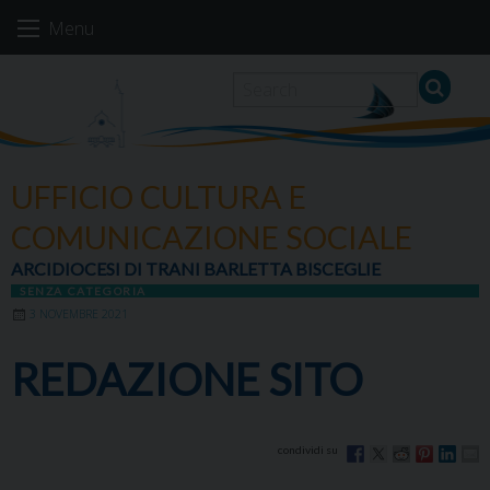
Skip
Menu
to
content
UFFICIO CULTURA E
COMUNICAZIONE SOCIALE
ARCIDIOCESI DI TRANI BARLETTA BISCEGLIE
SENZA CATEGORIA
3 NOVEMBRE 2021
REDAZIONE SITO