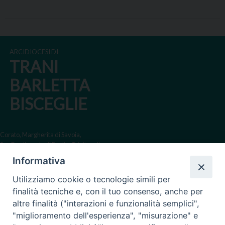
ARCIDIOCESI DI
TRANI
BARLETTA
BISCEGLIE
Corato, Margherita di Savoia,
San Ferdinando di Puglia, Trinitapoli
Informativa
Sede arcivescovile suffraganea
di Bari-Bitonto
Utilizziamo cookie o tecnologie simili per
Regione ecclesiastica Puglia
finalità tecniche e, con il tuo consenso, anche per
altre finalità ("interazioni e funzionalità semplici",
Via Beltrani, 9
"miglioramento dell'esperienza", "misurazione" e
76125 Trani BT