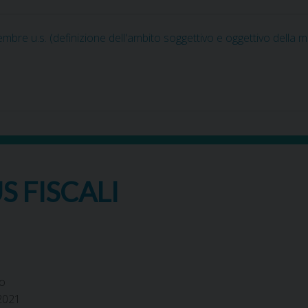
embre u.s. (definizione dell'ambito soggettivo e oggettivo della m
S FISCALI
vo
2021