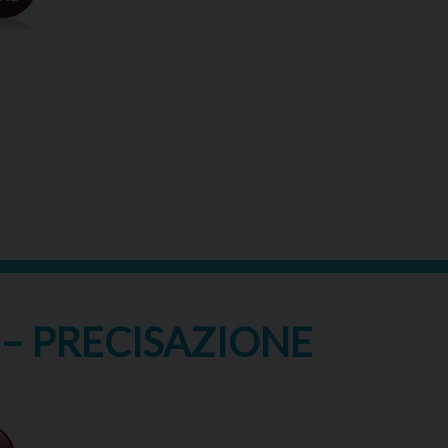
 – PRECISAZIONE