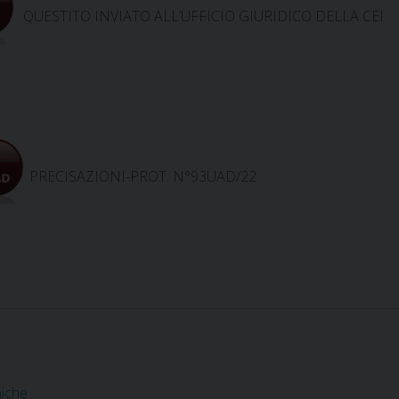
QUESTITO INVIATO ALL’UFFICIO GIURIDICO DELLA CEI
PRECISAZIONI-PROT. N°93UAD/22
niche