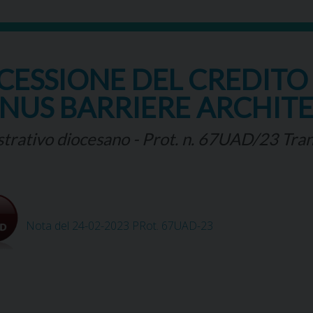
 CESSIONE DEL CREDITO
ONUS BARRIERE ARCHIT
strativo diocesano - Prot. n. 67UAD/23 Tr
Nota del 24-02-2023 PRot. 67UAD-23