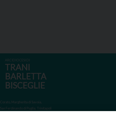
ARCIDIOCESI DI
TRANI
BARLETTA
BISCEGLIE
Corato, Margherita di Savoia,
San Ferdinando di Puglia, Trinitapoli