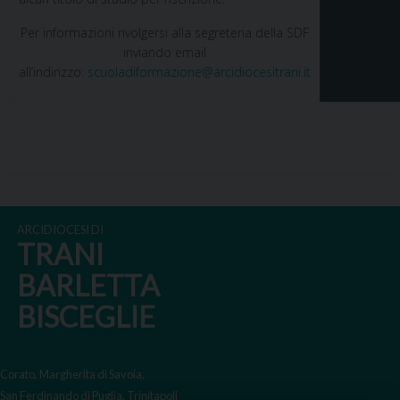
Per informazioni rivolgersi alla segreteria della SDF
inviando email
all’indirizzo:
scuoladiformazione@arcidiocesitrani.it
ARCIDIOCESI DI
TRANI
BARLETTA
BISCEGLIE
Corato, Margherita di Savoia,
San Ferdinando di Puglia, Trinitapoli