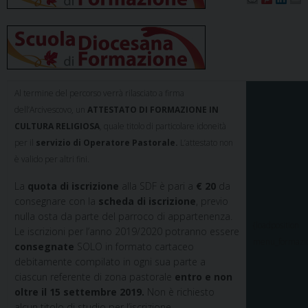
Al termine del percorso verrà rilasciato a firma
dell’Arcivescovo, un
ATTESTATO DI FORMAZIONE IN
CULTURA RELIGIOSA
, quale titolo di particolare idoneità
per il
servizio di Operatore Pastorale.
L’attestato non
è valido per altri fini.
La
quota di iscrizione
alla SDF è pari a
€ 20
da
consegnare con la
scheda di iscrizione
, previo
nulla osta da parte del parroco di appartenenza.
{loadposition
Le iscrizioni per l’anno 2019/2020 potranno essere
menu_formazi
consegnate
SOLO in formato cartaceo
debitamente compilato in ogni sua parte a
ciascun referente di zona pastorale
entro e non
oltre il 15 settembre 2019.
Non è richiesto
alcun titolo di studio per l’iscrizione.