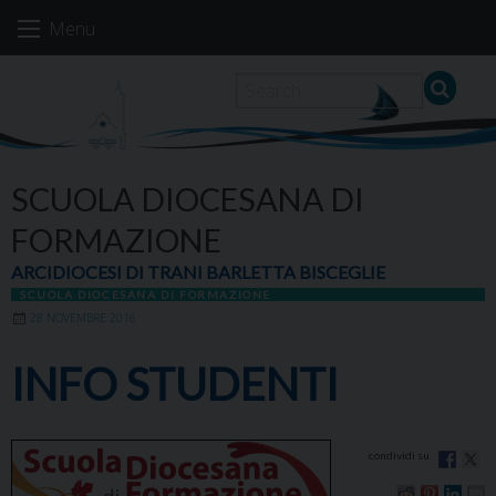
Skip
Menu
to
content
SCUOLA DIOCESANA DI
FORMAZIONE
ARCIDIOCESI DI TRANI BARLETTA BISCEGLIE
SCUOLA DIOCESANA DI FORMAZIONE
28 NOVEMBRE 2016
INFO STUDENTI