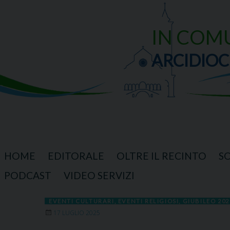
Skip
to
content
IN COM
ARCIDIOC
HOME
EDITORALE
OLTRE IL RECINTO
S
PODCAST
VIDEO SERVIZI
EVENTI CULTURARI
,
EVENTI RELIGIOSI
,
GIUBILEO 202
17 LUGLIO 2025