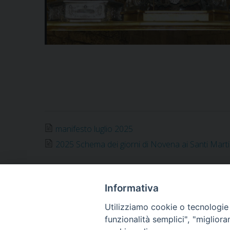
manifesto luglio 2025
2025 Schema dei giorni di Novena ai Santi Mar
Informativa
Utilizziamo cookie o tecnologie s
ARCIDIOCESI DI
funzionalità semplici", "miglior
TRANI