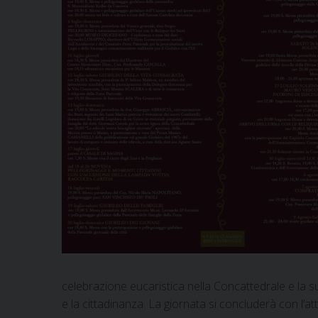
celebrazione eucaristica nella Concattedrale e la sug
e la cittadinanza. La giornata si concluderà con l’a