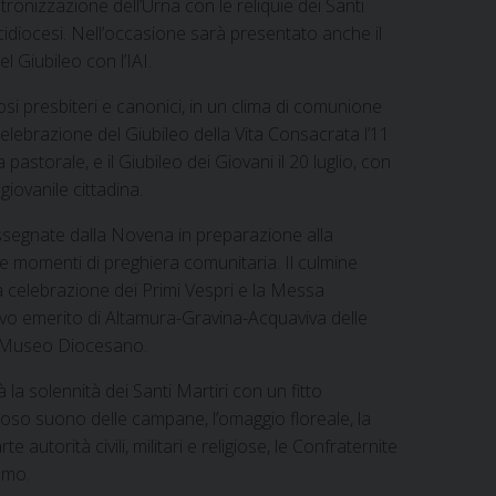
ntronizzazione dell’Urna con le reliquie dei Santi
rcidiocesi. Nell’occasione sarà presentato anche il
 Giubileo con l’IAI.
 presbiteri e canonici, in un clima di comunione
celebrazione del Giubileo della Vita Consacrata l’11
a pastorale, e il Giubileo dei Giovani il 20 luglio, con
giovanile cittadina.
assegnate dalla Novena in preparazione alla
e momenti di preghiera comunitaria. Il culmine
la celebrazione dei Primi Vespri e la Messa
vo emerito di Altamura-Gravina-Acquaviva delle
il Museo Diocesano.
à la solennità dei Santi Martiri con un fitto
roso suono delle campane, l’omaggio floreale, la
utorità civili, militari e religiose, le Confraternite
omo.