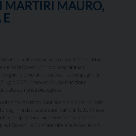
TI MARTIRI MAURO,
 E
dedicato alla devozione verso i Santi Martiri Mauro
 e dell’Arcidiocesi. Un ricco programma di
di preghiera e iniziative pastorali accompagnerà
l 27 luglio 2025, rinnovando una tradizione
de della comunità biscegliese.
con il consueto ritmo quotidiano del Rosario, della
degli inni dedicati ai santi patroni. Tutto il mese
 tra cui spiccano i Giubilei dedicati a diverse
lie, i Giovani, le Confraternite e le Associazioni.