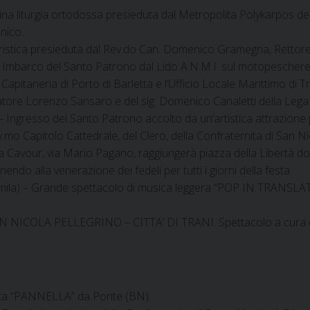
ivina liturgia ortodossa presieduta dal Metropolita Polykarpos de
nico.
ristica presieduta dal Rev.do Can. Domenico Gramegna, Rettore
Imbarco del Santo Patrono dal Lido A.N.M.I. sul motopescher
apitaneria di Porto di Barletta e l’Ufficio Locale Marittimo di Tr
tore Lorenzo Sansaro e del sig. Domenico Canaletti della Lega
 – Ingresso del Santo Patrono accolto da un’artistica attrazio
.mo Capitolo Cattedrale, del Clero, della Confraternita di San Ni
, via Cavour, via Mario Pagano, raggiungerà piazza della Libertà d
endo alla venerazione dei fedeli per tutti i giorni della festa.
cimila) – Grande spettacolo di musica leggera “POP IN TRANSLA
AN NICOLA PELLEGRINO – CITTA’ DI TRANI. Spettacolo a cura 
itta “PANNELLA” da Ponte (BN).