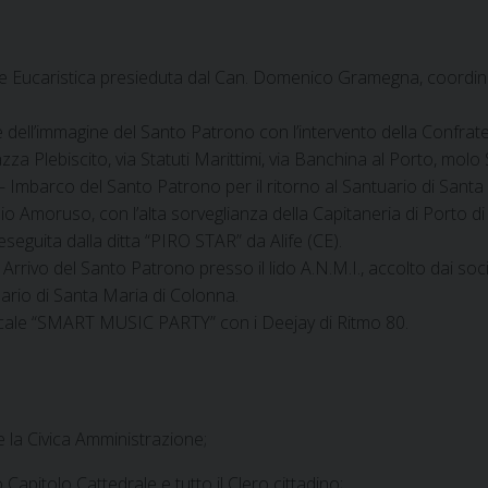
one Eucaristica presieduta dal Can. Domenico Gramegna, coordi
dell’immagine del Santo Patrono con l’intervento della Confraterni
a Plebiscito, via Statuti Marittimi, via Banchina al Porto, molo 
 – Imbarco del Santo Patrono per il ritorno al Santuario di San
moruso, con l’alta sorveglianza della Capitaneria di Porto di Ba
eseguita dalla ditta “PIRO STAR” da Alife (CE).
rivo del Santo Patrono presso il lido A.N.M.I., accolto dai soc
tuario di Santa Maria di Colonna.
icale “SMART MUSIC PARTY” con i Deejay di Ritmo 80.
e la Civica Amministrazione;
apitolo Cattedrale e tutto il Clero cittadino;