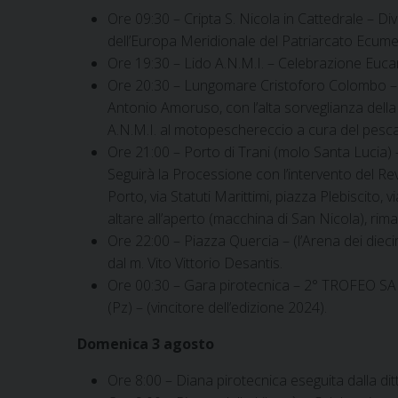
Ore 09:30 – Cripta S. Nicola in Cattedrale – D
dell’Europa Meridionale del Patriarcato Ecume
Ore 19:30 – Lido A.N.M.I. – Celebrazione Euca
Ore 20:30 – Lungomare Cristoforo Colombo – 
Antonio Amoruso, con l’alta sorveglianza della C
A.N.M.I. al motopeschereccio a cura del pesca
Ore 21:00 – Porto di Trani (molo Santa Lucia)
Seguirà la Processione con l’intervento del Rev
Porto, via Statuti Marittimi, piazza Plebiscito
altare all’aperto (macchina di San Nicola), riman
Ore 22:00 – Piazza Quercia – (l’Arena dei die
dal m. Vito Vittorio Desantis.
Ore 00:30 – Gara pirotecnica – 2° TROFEO S
(Pz) – (vincitore dell’edizione 2024).
Domenica 3 agosto
Ore 8:00 – Diana pirotecnica eseguita dalla d