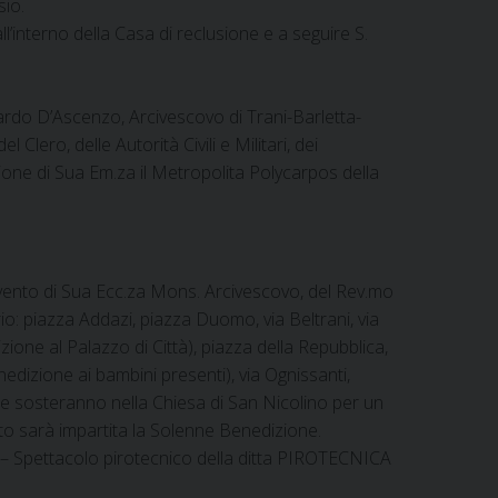
sio.
all’interno della Casa di reclusione e a seguire S.
rdo D’Ascenzo, Arcivescovo di Trani-Barletta-
lero, delle Autorità Civili e Militari, dei
zione di Sua Em.za il Metropolita Polycarpos della
rvento di Sua Ecc.za Mons. Arcivescovo, del Rev.mo
ario: piazza Addazi, piazza Duomo, via Beltrani, via
one al Palazzo di Città), piazza della Repubblica,
nedizione ai bambini presenti), via Ognissanti,
ie sosteranno nella Chiesa di San Nicolino per un
ato sarà impartita la Solenne Benedizione.
Spettacolo pirotecnico della ditta PIROTECNICA