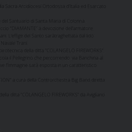
lla Sacra Arcidiocesi Ortodossa d’Italia ed Esarcato
 del Santuario di Santa Maria di Colonna.
eccio “DIAMANTE” a devozione dell’armatore
ani. L’effige del Santo saràtraghettata dal lido
 Navale Trani.
ne pirotecnica della ditta “COLANGELO FIREWORKS”.
cola il Pellegrino che percorrendo: via Banchina al
ove l’Immagine sarà esposta in un caratteristico
TION” a cura della Controrchestra Big Band diretta
della ditta “COLANGELO FIREWORKS” da Avigliano