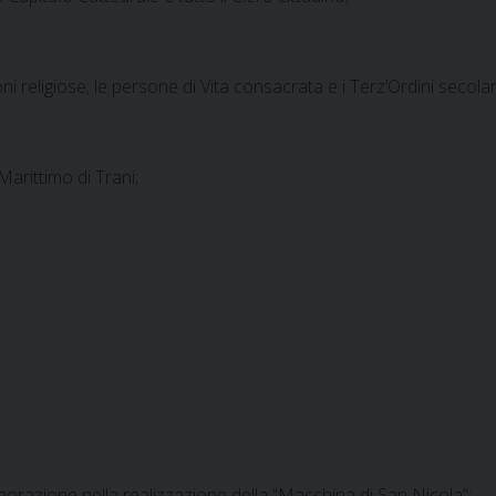
ni religiose; le persone di Vita consacrata e i Terz’Ordini secolar
 Marittimo di Trani;
aborazione nella realizzazione della “Macchina di San Nicola”;