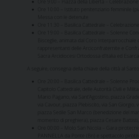
Ore 9:00 – Piazza della Libertà – Celebrazione
Ore 10:00 – Istituto penitenziario femminile (pia
Messa con le detenute.
Ore 11:30 – Basilica Cattedrale – Celebrazione 
Ore 19:00 – Basilica Cattedrale – Solenne Co
Bisceglie, animata dal Coro Interparrocchiale cit
rappresentanti delle Arciconfraternite e Confra
Sacra Arcidiocesi Ortodossa d’Italia ed Esarc
A seguire, consegna della chiave della città al San
Ore 20:00 – Basilica Cattedrale – Solenne Pro
Capitolo Cattedrale, delle Autorità Civili e Mili
Mario Pagano, via Sant’Agostino, piazza Graden
via Cavour, piazza Plebiscito, via San Giorgio, 
piazza Sedile San Marco (benedizione del mare
momento di preghiera), piazza Cesare Battisti,
Ore 00:00 – Molo San Nicola – Gara pirotec
PANNELLA da Ponte (Bn) e spettacolo pirotecni