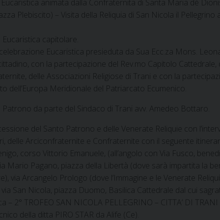
 Eucaristica animata dalla Confraternita di Santa Maria dè Dioni
zza Plebiscito) – Visita della Reliquia di San Nicola il Pellegrino 
Eucaristica capitolare.
ncelebrazione Eucaristica presieduta da Sua Ecc.za Mons. Leona
tadino, con la partecipazione del Rev.mo Capitolo Cattedrale, del C
ternite, delle Associazioni Religiose di Trani e con la partecipa
ato dell’Europa Meridionale del Patriarcato Ecumenico.
to Patrono da parte del Sindaco di Trani avv. Amedeo Bottaro.
cessione del Santo Patrono e delle Venerate Reliquie con l’inte
tari, delle Arciconfraternite e Confraternite con il seguente itiner
igo, corso Vittorio Emanuele, (all’angolo con Via Fusco, benedizi
via Mario Pagano, piazza della Libertà (dove sarà impartita la be
), via Arcangelo Prologo (dove l’Immagine e le Venerate Reliqu
 via San Nicola, piazza Duomo, Basilica Cattedrale dal cui sagr
nica – 2° TROFEO SAN NICOLA PELLEGRINO – CITTA’ DI TRANI – 
co della ditta PIRO STAR da Alife (Ce).