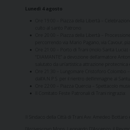
Lunedì 4 agosto
Ore 19:00 – Piazza della Libertà – Celebrazi
culto al santo Patrono.
Ore 20:00 – Piazza della Libertà – Processione 
percorrendo via Mario Pagano, via Cavour, piazz
Ore 21:00 – Porto di Trani (molo Santa Lucia)
“DIAMANTE” a devozione dell’armatore Antonio A
salutato da un’artistica attrazione pirotecnica 
Ore 21:30 – Lungomare Cristoforo Colombo – Ar
dall’A.N.P.S. per il rientro dell’immagine al San
Ore 22:00 – Piazza Quercia – Spettacolo mus
Il Comitato Feste Patronali di Trani ringrazia:
Il Sindaco della Città di Trani Avv. Amedeo Bottaro 
l’Arcivescovo Mons. Leonardo D’Ascenzo, il Rev.mo C