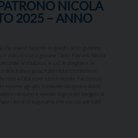
 PATRONO NICOLA
STO 2025 – ANNO
enza che stiamo facendo in questo anno giubilare,
lo è stato il nostro giovane Santo Patrono Nicola.
tronale: le tradizioni, le luci, le preghiere, le
utto dice festa e gioia, fraternità e condivisione,
 la nostra Città e per tutto il mondo. Facciamoci
insieme agli altri, condividendo gioie e dolori,
ndietro nessuno e vivendo la gioia del Vangelo di
Papa Leone: ci auguriamo che sia così per tutti!