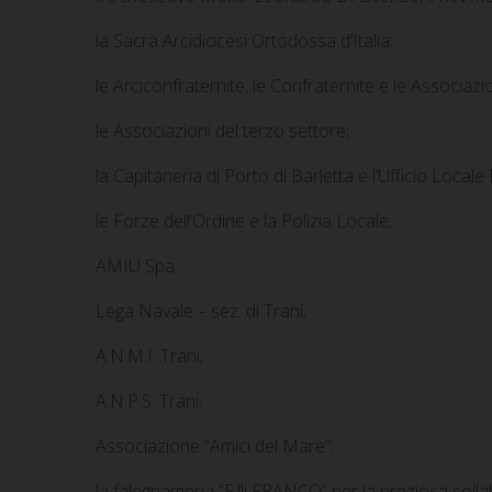
la Sacra Arcidiocesi Ortodossa d’Italia;
le Arciconfraternite, le Confraternite e le Associazio
le Associazioni del terzo settore;
la Capitaneria di Porto di Barletta e l’Ufficio Locale
le Forze dell’Ordine e la Polizia Locale;
AMIU Spa;
Lega Navale – sez. di Trani;
A.N.M.I. Trani;
A.N.P.S. Trani;
Associazione “Amici del Mare”;
la falegnameria “F.lli FRANCO” per la preziosa coll