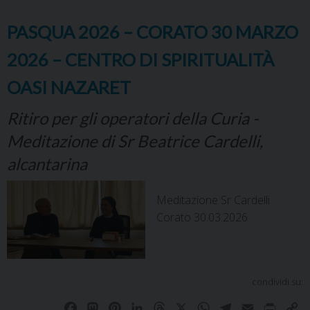
PASQUA 2026 – CORATO 30 MARZO
2026 – CENTRO DI SPIRITUALITÀ
OASI NAZARET
Ritiro per gli operatori della Curia -
Meditazione di Sr Beatrice Cardelli,
alcantarina
Meditazione Sr Cardelli
Corato 30.03.2026
condividi su:
F
M
P
L
T
X
W
T
E
P
C