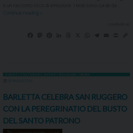
e un racconto ricco di emozione. I testi sono curati da …
Continue reading
»
condividi su:
F
M
P
L
T
X
W
T
E
P
C
a
a
i
i
h
h
e
m
r
o
c
s
n
n
r
a
l
a
i
p
e
t
t
k
e
t
e
i
n
y
b
o
e
e
a
s
g
l
t
L
o
d
r
d
d
A
r
i
EVENTI CULTURARI
,
EVENTI RELIGIOSI
,
NEWS
o
o
e
I
s
p
a
n
28 MAGGIO 2026
k
n
s
n
p
m
k
t
BARLETTA CELEBRA SAN RUGGERO
CON LA PEREGRINATIO DEL BUSTO
DEL SANTO PATRONO