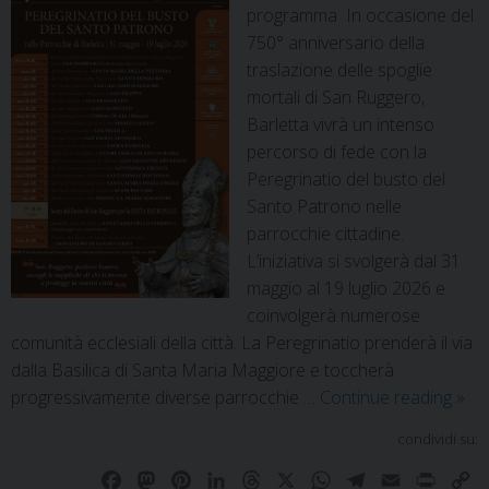
programma In occasione del
750° anniversario della
traslazione delle spoglie
mortali di San Ruggero,
Barletta vivrà un intenso
percorso di fede con la
Peregrinatio del busto del
Santo Patrono nelle
parrocchie cittadine.
L’iniziativa si svolgerà dal 31
maggio al 19 luglio 2026 e
coinvolgerà numerose
comunità ecclesiali della città. La Peregrinatio prenderà il via
dalla Basilica di Santa Maria Maggiore e toccherà
progressivamente diverse parrocchie …
Continue reading
»
condividi su:
F
M
P
L
T
X
W
T
E
P
C