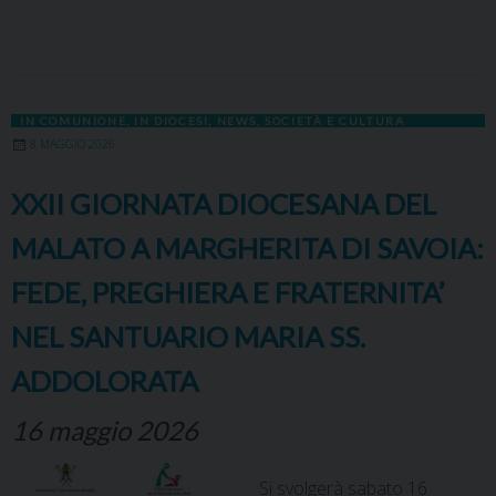
a
a
i
i
h
h
e
m
r
o
c
s
n
n
r
a
l
a
i
p
e
t
t
k
e
t
e
i
n
y
b
o
e
e
a
s
g
l
t
L
o
d
r
d
d
A
r
i
IN COMUNIONE
,
IN DIOCESI
,
NEWS
,
SOCIETÀ E CULTURA
o
o
e
I
s
p
a
n
8 MAGGIO 2026
k
n
s
n
p
m
k
t
XXII GIORNATA DIOCESANA DEL
MALATO A MARGHERITA DI SAVOIA:
FEDE, PREGHIERA E FRATERNITA’
NEL SANTUARIO MARIA SS.
ADDOLORATA
16 maggio 2026
Si svolgerà sabato 16