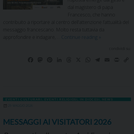
dal magistero di papa
Francesco, che hanno
contribuito a riportare al centro dell’attenzione l’attualità del
messaggio francescano. Molto resta tuttavia da
approfondire e indagare, …
Continue reading
»
condividi su:
F
M
P
L
T
X
W
T
E
P
C
a
a
i
i
h
h
e
m
r
o
c
s
n
n
r
a
l
a
i
p
e
t
t
k
e
t
e
i
n
y
b
o
e
e
a
s
g
l
t
L
o
d
r
d
d
A
r
i
EVENTI CULTURARI
,
EVENTI RELIGIOSI
,
IN DIOCESI
,
NEWS
o
o
e
I
s
p
a
n
29 MAGGIO 2026
k
n
s
n
p
m
k
t
MESSAGGI AI VISITATORI 2026