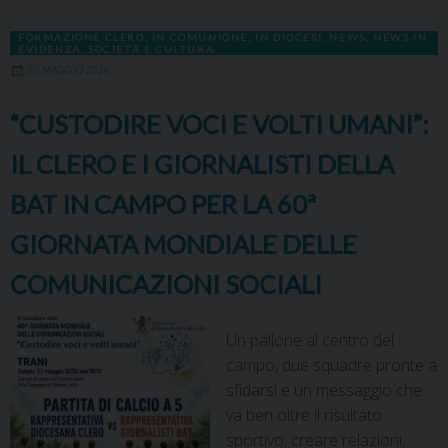
b
o
e
e
a
s
g
l
t
L
o
d
r
d
d
A
r
i
FORMAZIONE CLERO
,
IN COMUNIONE
,
IN DIOCESI
,
NEWS
,
NEWS IN
o
o
e
I
s
p
a
n
EVIDENZA
,
SOCIETÀ E CULTURA
k
n
s
n
p
m
k
20 MAGGIO 2026
t
“CUSTODIRE VOCI E VOLTI UMANI”:
IL CLERO E I GIORNALISTI DELLA
BAT IN CAMPO PER LA 60ª
GIORNATA MONDIALE DELLE
COMUNICAZIONI SOCIALI
Un pallone al centro del
campo, due squadre pronte a
sfidarsi e un messaggio che
va ben oltre il risultato
sportivo: creare relazioni,