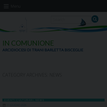
Skip
Menu
to
content
IN COMUNIONE
ARCIDIOCESI DI TRANI BARLETTA BISCEGLIE
CATEGORY ARCHIVES:
NEWS
EVENTI CULTURARI
,
NEWS
11 GIUGNO 2026