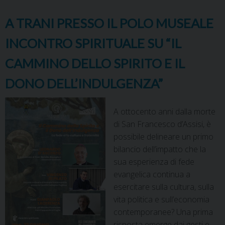
A TRANI PRESSO IL POLO MUSEALE
INCONTRO SPIRITUALE SU “IL
CAMMINO DELLO SPIRITO E IL
DONO DELL’INDULGENZA”
A ottocento anni dalla morte
di San Francesco d’Assisi, è
possibile delineare un primo
bilancio dell’impatto che la
sua esperienza di fede
evangelica continua a
esercitare sulla cultura, sulla
vita politica e sull’economia
contemporanee? Una prima
risposta emerge dai gesti e