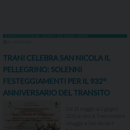
a
a
i
i
h
h
e
m
r
o
c
s
n
n
r
a
l
a
i
p
e
t
t
k
e
t
e
i
n
y
b
o
e
e
a
s
g
l
t
L
o
d
r
d
d
A
r
i
EVENTI CULTURARI
,
EVENTI RELIGIOSI
,
NEWS
o
o
e
I
s
p
a
n
21 MAGGIO 2026
k
n
s
n
p
m
k
t
TRANI CELEBRA SAN NICOLA IL
PELLEGRINO: SOLENNI
FESTEGGIAMENTI PER IL 932°
ANNIVERSARIO DEL TRANSITO
Dal 20 maggio al 2 giugno
2026 la città di Trani renderà
omaggio a San Nicola il