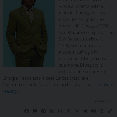
viveva a Barletta, vittima
mortale di un’aggressione,
deceduto l’11 aprile 2026.
Mercoledì 13 maggio 2026, a
Barletta, presso la parrocchia
San Benedetto, alle ore
19.00, si terrà un santa
messa in suffragio in
occasione del trigesimo della
sua morte. Di seguito la
dichiarazione di Lorenzo
Chieppa, Responsabile della Caritas cittadina e
Coordinatore della Caritas parrocchiali, rilasciata …
Continue
reading
»
condividi su:
F
M
P
L
T
X
W
T
E
P
C