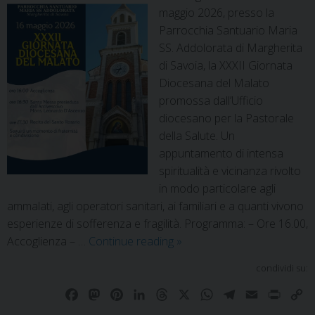
maggio 2026, presso la
Parrocchia Santuario Maria
SS. Addolorata di Margherita
di Savoia, la XXXII Giornata
Diocesana del Malato
promossa dall’Ufficio
diocesano per la Pastorale
della Salute. Un
appuntamento di intensa
spiritualità e vicinanza rivolto
in modo particolare agli
ammalati, agli operatori sanitari, ai familiari e a quanti vivono
esperienze di sofferenza e fragilità. Programma: – Ore 16.00,
Accoglienza – …
Continue reading
»
condividi su:
F
M
P
L
T
X
W
T
E
P
C
a
a
i
i
h
h
e
m
r
o