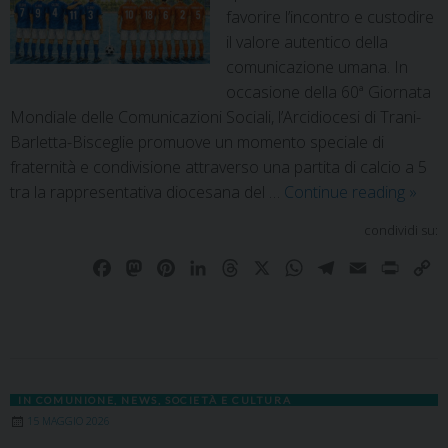
favorire l’incontro e custodire
il valore autentico della
comunicazione umana. In
occasione della 60ª Giornata
Mondiale delle Comunicazioni Sociali, l’Arcidiocesi di Trani-
Barletta-Bisceglie promuove un momento speciale di
fraternità e condivisione attraverso una partita di calcio a 5
tra la rappresentativa diocesana del …
Continue reading
»
condividi su:
F
M
P
L
T
X
W
T
E
P
C
a
a
i
i
h
h
e
m
r
o
c
s
n
n
r
a
l
a
i
p
e
t
t
k
e
t
e
i
n
y
b
o
e
e
a
s
g
l
t
L
o
d
r
d
d
A
r
i
IN COMUNIONE
,
NEWS
,
SOCIETÀ E CULTURA
o
o
e
I
s
p
a
n
15 MAGGIO 2026
k
n
s
n
p
m
k