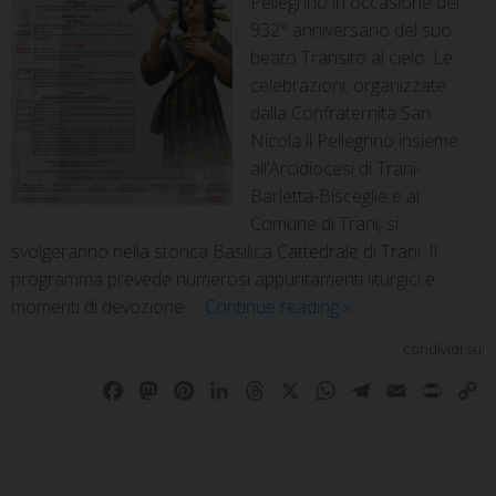
Pellegrino in occasione del
932° anniversario del suo
beato Transito al cielo. Le
celebrazioni, organizzate
dalla Confraternita San
Nicola il Pellegrino insieme
all’Arcidiocesi di Trani-
Barletta-Bisceglie e al
Comune di Trani, si
svolgeranno nella storica Basilica Cattedrale di Trani. Il
programma prevede numerosi appuntamenti liturgici e
momenti di devozione …
Continue reading
»
condividi su:
F
M
P
L
T
X
W
T
E
P
C
a
a
i
i
h
h
e
m
r
o
c
s
n
n
r
a
l
a
i
p
e
t
t
k
e
t
e
i
n
y