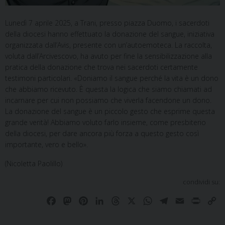
Lunedì 7 aprile 2025, a Trani, presso piazza Duomo, i sacerdoti
della diocesi hanno effettuato la donazione del sangue, iniziativa
organizzata dall’Avis, presente con un’autoemoteca. La raccolta,
voluta dall’Arcivescovo, ha avuto per fine la sensibilizzazione alla
pratica della donazione che trova nei sacerdoti certamente
testimoni particolari. «Doniamo il sangue perché la vita è un dono
che abbiamo ricevuto. È questa la logica che siamo chiamati ad
incarnare per cui non possiamo che viverla facendone un dono.
La donazione del sangue è un piccolo gesto che esprime questa
grande verità! Abbiamo voluto farlo insieme, come presbiterio
della diocesi, per dare ancora più forza a questo gesto così
importante, vero e bello».
(Nicoletta Paolillo)
condividi su:
F
M
P
L
T
X
W
T
E
P
C
a
a
i
i
h
h
e
m
r
o