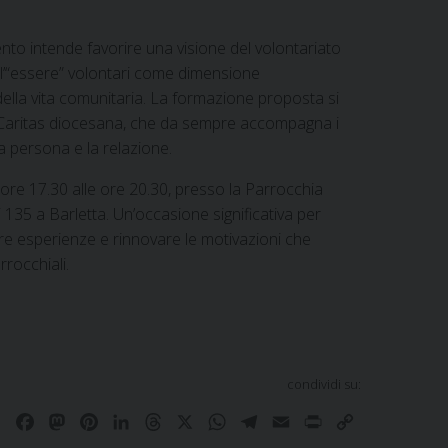
ento intende favorire una visione del volontariato
re l’“essere” volontari come dimensione
ella vita comunitaria. La formazione proposta si
la Caritas diocesana, che da sempre accompagna i
la persona e la relazione.
e ore 17.30 alle ore 20.30, presso la Parrocchia
 135 a Barletta. Un’occasione significativa per
re esperienze e rinnovare le motivazioni che
rrocchiali.
condividi su:
F
M
P
L
T
X
W
T
E
P
C
a
a
i
i
h
h
e
m
r
o