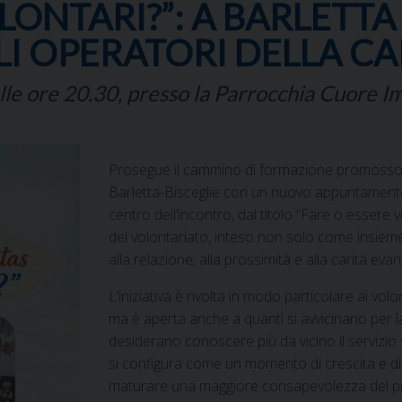
OLONTARI?”: A BARLETT
I OPERATORI DELLA CA
lle ore 20.30, presso la Parrocchia Cuore Im
Prosegue il cammino di formazione promosso da
Barletta-Bisceglie con un nuovo appuntamento d
centro dell’incontro, dal titolo “Fare o essere 
del volontariato, inteso non solo come insieme d
alla relazione, alla prossimità e alla carità evan
L’iniziativa è rivolta in modo particolare ai volon
ma è aperta anche a quanti si avvicinano per la 
desiderano conoscere più da vicino il servizio sv
si configura come un momento di crescita e di 
maturare una maggiore consapevolezza del pro