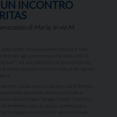
A UN INCONTRO
RITAS
macolato di Maria, in via M.
lla Caritas Diocesana dell’Arcidiocesi di Trani-
edicato agli operatori pastorali della carità. Al
volontari?”, vi è una riflessione sul senso profondo
i attività operative, ma come scelta di vita ispirata
gelica.
tari delle Caritas parrocchiali della città di Barletta,
prima volta alla realtà caritativa ecclesiale e
olto all’interno della “famiglia Caritas”. L’incontro
discernimento, volto ad aiutare i partecipanti a
prio impegno e a riscoprire il valore pastorale