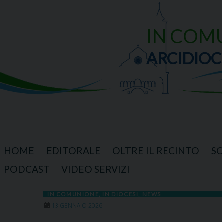
Skip
to
content
IN COM
ARCIDIOC
HOME
EDITORALE
OLTRE IL RECINTO
S
PODCAST
VIDEO SERVIZI
IN COMUNIONE
,
IN DIOCESI
,
NEWS
13 GENNAIO 2026