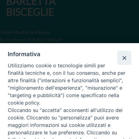
BARLETTA
BISCEGLIE
Corato, Margherita di Savoia,
San Ferdinando di Puglia, Trinitapoli
Sede arcivescovile suffraganea
Informativa
di Bari-Bitonto
Utilizziamo cookie o tecnologie simili per
Regione ecclesiastica Puglia
finalità tecniche e, con il tuo consenso, anche per
altre finalità ("interazioni e funzionalità semplici",
Via Beltrani, 9
"miglioramento dell'esperienza", "misurazione" e
76125 Trani BT
"targeting e pubblicità") come specificato nella
Centralino Tel. 0883 494211
cookie policy.
Cliccando su "accetta" acconsenti all'utilizzo dei
Cancelleria Tel. 0883 494204
cookie. Cliccando su "personalizza" puoi avere
maggiori informazioni sui cookie utilizzati e
cancelleria@arcidiocesitrani.it
personalizzare le tue preferenze. Cliccando su