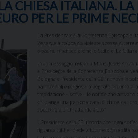
A CHIESA ITALIANA. LA
EURO PER LE PRIME NEC
La Presidenza della Conferenza Episcopale Ita
Venezuela colpita da violente scosse di terrem
e paura, in particolare nello Stato di La Guaira
In un messaggio inviato a Mons. Jesús Andoni
e Presidente della Conferenza Episcopale Vene
Bologna e Presidente della CEI, rinnova la sol
parrocchiali e religiose impegnate accanto al
trepidazione – scrive – le notizie che arrivano d
chi piange una persona cara, di chi cerca i propr
soccorre e di chi attende aiuto”.
Il Presidente della CEI ricorda che “ogni soffere
riguarda tutti e chiede a tutti responsabilità, soli
Card. Zuppi invoca conforto per i feriti, per le