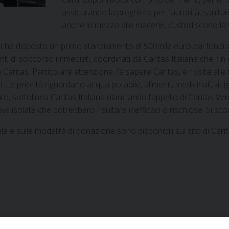
assicurando la preghiera per “autorità, sanitari
anche in mezzo alle macerie, custodiscono la v
I ha disposto un primo stanziamento di 500mila euro dai fondi del
rventi di soccorso immediati, coordinati da Caritas Italiana che, f
ritas. Particolare attenzione, fa sapere Caritas, è rivolta alle fami
. Le priorità riguardano acqua potabile, alimenti, medicinali, k
to, sottolinea Caritas Italiana rilanciando l’appello di Caritas V
ive isolate che potrebbero risultare inefficaci o rischiose. Si scons
 e sulle modalità di donazione sono disponibili sul sito di Carita