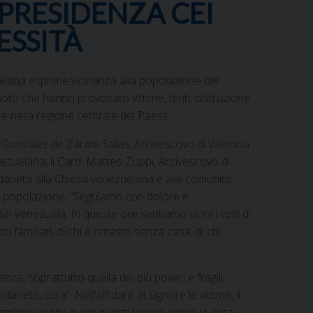
 PRESIDENZA CEI
ESSITÀ
liana esprime vicinanza alla popolazione del
oto che hanno provocato vittime, feriti, distruzione
 e nella regione centrale del Paese.
 González de Zárate Salas, Arcivescovo di Valencia
zuelana, il Card. Matteo Zuppi, Arcivescovo di
idarietà alla Chiesa venezuelana e alle comunità
la popolazione. “Seguiamo con dolore e
al Venezuela. In queste ore sentiamo vicini i volti di
i familiari, di chi è rimasto senza casa, di chi
nza, soprattutto quella dei più poveri e fragili,
darietà, cura”. Nell’affidare al Signore le vittime, il
 famiglie colpite e per quanti hanno perso la casa,