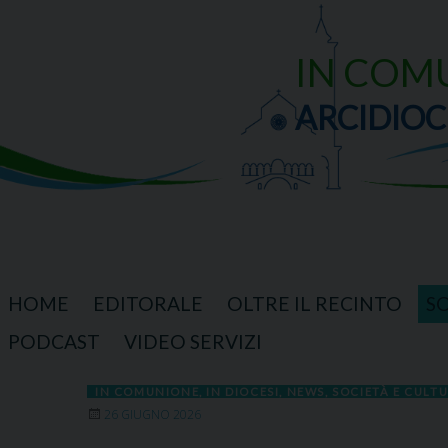
Skip
to
content
IN COM
ARCIDIOC
HOME
EDITORALE
OLTRE IL RECINTO
S
PODCAST
VIDEO SERVIZI
IN COMUNIONE
,
IN DIOCESI
,
NEWS
,
SOCIETÀ E CULT
26 GIUGNO 2026