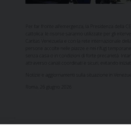
Per far fronte all’emergenza, la Presidenza della CE
cattolica: le risorse saranno utilizzate per gli inte
Caritas Venezuela e con la rete internazionale della Ca
persone accolte nelle piazze e nei rifugi temporanei
senza casa o in condizioni di forte precarietà. Intan
attraverso canali coordinati e sicuri, evitando iniziat
Notizie e aggiornamenti sulla situazione in Venezuela
Roma, 26 giugno 2026