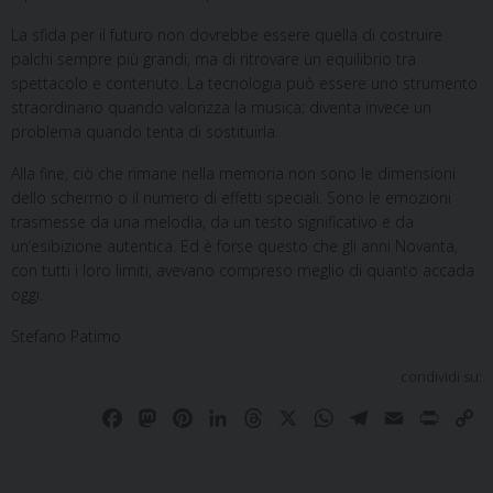
La sfida per il futuro non dovrebbe essere quella di costruire
palchi sempre più grandi, ma di ritrovare un equilibrio tra
spettacolo e contenuto. La tecnologia può essere uno strumento
straordinario quando valorizza la musica; diventa invece un
problema quando tenta di sostituirla.
Alla fine, ciò che rimane nella memoria non sono le dimensioni
dello schermo o il numero di effetti speciali. Sono le emozioni
trasmesse da una melodia, da un testo significativo e da
un’esibizione autentica. Ed è forse questo che gli anni Novanta,
con tutti i loro limiti, avevano compreso meglio di quanto accada
oggi.
Stefano Patimo
condividi su:
F
M
P
L
T
X
W
T
E
P
C
a
a
i
i
h
h
e
m
r
o
c
s
n
n
r
a
l
a
i
p