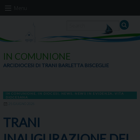
Skip
Menu
to
content
IN COMUNIONE
ARCIDIOCESI DI TRANI BARLETTA BISCEGLIE
IN COMUNIONE
,
IN DIOCESI
,
NEWS
,
NEWS IN EVIDENZA
,
VITA
DIOCESANA
25 GIUGNO 2026
TRANI
INAUGURAZIONE DEL