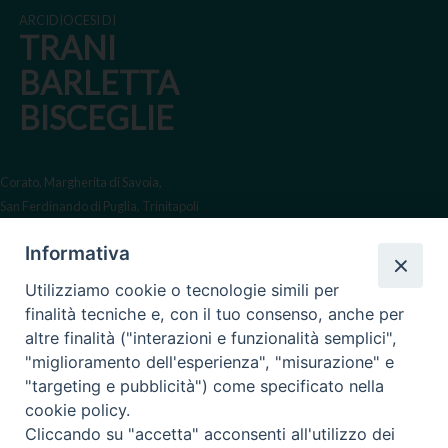
o
o
e
I
s
p
a
n
ARCIDIOCESI DI
k
n
s
n
p
m
k
TRANI
t
BARLETTA
BISCEGLIE
Corato, Margherita di Savoia,
San Ferdinando di Puglia, Trinitapoli
Sede arcivescovile suffraganea
Informativa
di Bari-Bitonto
Utilizziamo cookie o tecnologie simili per
Regione ecclesiastica Puglia
finalità tecniche e, con il tuo consenso, anche per
altre finalità ("interazioni e funzionalità semplici",
Via Beltrani, 9
"miglioramento dell'esperienza", "misurazione" e
76125 Trani BT
"targeting e pubblicità") come specificato nella
Centralino Tel. 0883 494211
cookie policy.
Cliccando su "accetta" acconsenti all'utilizzo dei
Cancelleria Tel. 0883 494204