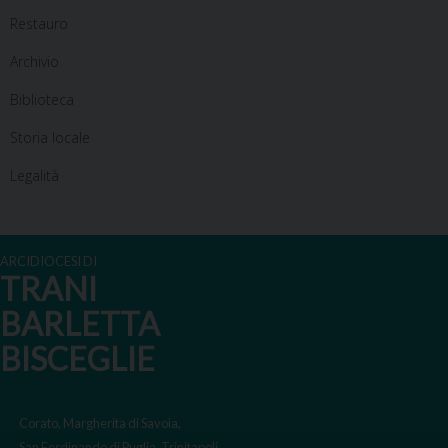
Restauro
Archivio
Biblioteca
Storia locale
Legalità
ARCIDIOCESI DI
TRANI
BARLETTA
BISCEGLIE
Corato, Margherita di Savoia,
San Ferdinando di Puglia, Trinitapoli