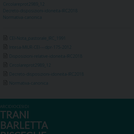
Circolareprot2989_12
Decreto-disposizioni-idoneita-IRC2018
Normativa-canonica
CEI-Nota_pastorale_IRC_1991
Intesa-MIUR-CEI-–-dpr-175-2012
Disposizioni-relative-idoneita-IRC2018
Circolareprot2989_12
Decreto-disposizioni-idoneita-IRC2018
Normativa-canonica
ARCIDIOCESI DI
TRANI
BARLETTA