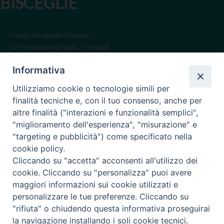
BISCEGLIE
Corato, Margherita di Savoia,
San Ferdinando di Puglia, Trinitapoli
Sede arcivescovile suffraganea
Informativa
di Bari-Bitonto
Utilizziamo cookie o tecnologie simili per
Regione ecclesiastica Puglia
finalità tecniche e, con il tuo consenso, anche per
altre finalità ("interazioni e funzionalità semplici",
Via Beltrani, 9
"miglioramento dell'esperienza", "misurazione" e
76125 Trani BT
"targeting e pubblicità") come specificato nella
Centralino Tel. 0883 494211
cookie policy.
Cliccando su "accetta" acconsenti all'utilizzo dei
Cancelleria Tel. 0883 494204
cookie. Cliccando su "personalizza" puoi avere
maggiori informazioni sui cookie utilizzati e
cancelleria@arcidiocesitrani.it
personalizzare le tue preferenze. Cliccando su
"rifiuta" o chiudendo questa informativa proseguirai
Copyright © Arcidiocesi di Trani Barletta Bisceglie
Riproduzione dei contenuti solo con permesso. Tutti i diritti sono
la navigazione installando i soli cookie tecnici.