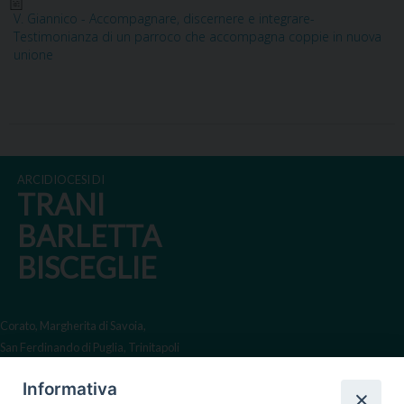
V. Giannico - Accompagnare, discernere e integrare-
Testimonianza di un parroco che accompagna coppie in nuova
unione
ARCIDIOCESI DI
TRANI
BARLETTA
BISCEGLIE
Corato, Margherita di Savoia,
San Ferdinando di Puglia, Trinitapoli
Sede arcivescovile suffraganea
Informativa