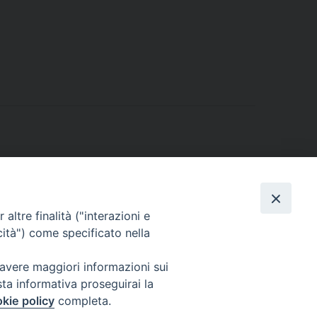
altre finalità ("interazioni e
Via Beltrani, 9
cità") come specificato nella
76125 Trani BT
Centralino Tel. 0883 494211
 avere maggiori informazioni sui
sta informativa proseguirai la
Cancelleria Tel. 0883 494204
kie policy
completa.