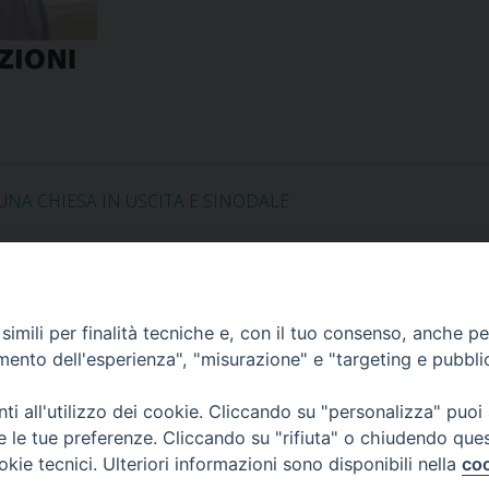
UNA CHIESA IN USCITA E SINODALE
imili per finalità tecniche e, con il tuo consenso, anche per 
Corato, Margherita di Savoia,
amento dell'esperienza", "misurazione" e "targeting e pubbli
San Ferdinando di Puglia, Trinitapoli
i all'utilizzo dei cookie. Cliccando su "personalizza" puoi
Sede arcivescovile suffraganea
di Bari-Bitonto
re le tue preferenze. Cliccando su "rifiuta" o chiudendo que
Regione ecclesiastica Puglia
okie tecnici. Ulteriori informazioni sono disponibili nella
coo