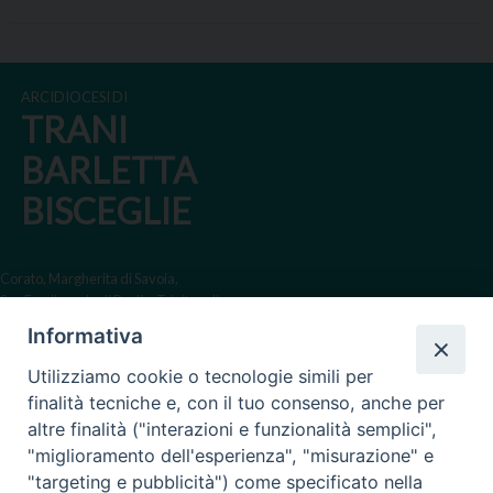
ARCIDIOCESI DI
TRANI
BARLETTA
BISCEGLIE
Corato, Margherita di Savoia,
San Ferdinando di Puglia, Trinitapoli
Informativa
Sede arcivescovile suffraganea
di Bari-Bitonto
Utilizziamo cookie o tecnologie simili per
Regione ecclesiastica Puglia
finalità tecniche e, con il tuo consenso, anche per
altre finalità ("interazioni e funzionalità semplici",
Via Beltrani, 9
"miglioramento dell'esperienza", "misurazione" e
76125 Trani BT
"targeting e pubblicità") come specificato nella