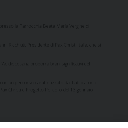
0, presso la Parrocchia Beata Maria Vergine di
i Ricchiuti, Presidente di Pax Christi Italia, che si
 l’Ac diocesana proporrà brani significativi del
cono in un percorso caratterizzato dal Laboratorio
 Pax Christi e Progetto Policoro del 13 gennaio