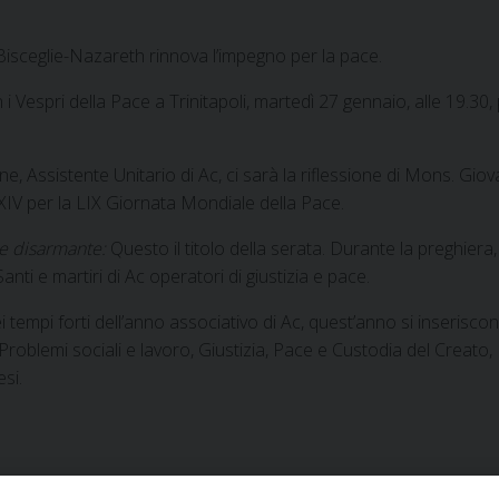
a-Bisceglie-Nazareth rinnova l’impegno per la pace.
i Vespri della Pace a Trinitapoli, martedì 27 gennaio, alle 19.3
Assistente Unitario di Ac, ci sarà la riflessione di Mons. Giovann
V per la LIX Giornata Mondiale della Pace.
 e disarmante:
Questo il titolo della serata. Durante la preghiera,
nti e martiri di Ac operatori di giustizia e pace.
dei tempi forti dell’anno associativo di Ac, quest’anno si inseris
oblemi sociali e lavoro, Giustizia, Pace e Custodia del Creato,
esi.