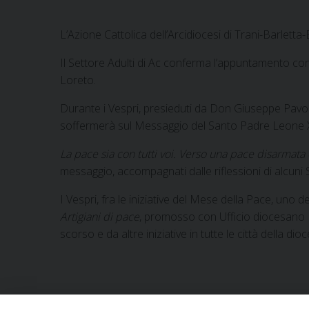
L’Azione Cattolica dell’Arcidiocesi di Trani-Barlett
Il Settore Adulti di Ac conferma l’appuntamento con 
Loreto.
Durante i Vespri, presieduti da Don Giuseppe Pavone, 
soffermerà sul Messaggio del Santo Padre Leone XI
La pace sia con tutti voi. Verso una pace disarmata
messaggio, accompagnati dalle riflessioni di alcuni Sa
I Vespri, fra le iniziative del Mese della Pace, uno 
Artigiani di pace
, promosso con Ufficio diocesano Pr
scorso e da altre iniziative in tutte le città della dioc