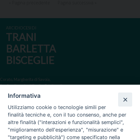
« Pagina precedente
Pagina successiva »
ARCIDIOCESI DI
TRANI
BARLETTA
BISCEGLIE
Corato, Margherita di Savoia,
San Ferdinando di Puglia, Trinitapoli
Informativa
Sede arcivescovile suffraganea
di Bari-Bitonto
Utilizziamo cookie o tecnologie simili per
Regione ecclesiastica Puglia
finalità tecniche e, con il tuo consenso, anche per
altre finalità ("interazioni e funzionalità semplici",
Via Beltrani, 9
"miglioramento dell'esperienza", "misurazione" e
76125 Trani BT
"targeting e pubblicità") come specificato nella