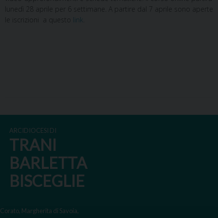
lunedì 28 aprile per 6 settimane. A partire dal 7 aprile sono aperte
le iscrizioni a questo
link
.
ARCIDIOCESI DI
TRANI
BARLETTA
BISCEGLIE
Corato, Margherita di Savoia,