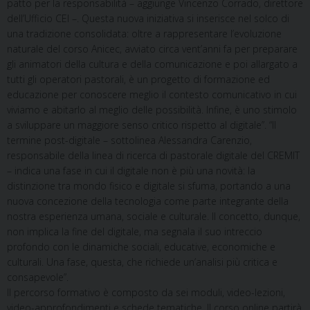
patto per la responsabilità – aggiunge Vincenzo Corrado, direttore
dell’Ufficio CEI –. Questa nuova iniziativa si inserisce nel solco di
una tradizione consolidata: oltre a rappresentare l’evoluzione
naturale del corso Anicec, avviato circa vent’anni fa per preparare
gli animatori della cultura e della comunicazione e poi allargato a
tutti gli operatori pastorali, è un progetto di formazione ed
educazione per conoscere meglio il contesto comunicativo in cui
viviamo e abitarlo al meglio delle possibilità. Infine, è uno stimolo
a sviluppare un maggiore senso critico rispetto al digitale”. “Il
termine post-digitale – sottolinea Alessandra Carenzio,
responsabile della linea di ricerca di pastorale digitale del CREMIT
– indica una fase in cui il digitale non è più una novità: la
distinzione tra mondo fisico e digitale si sfuma, portando a una
nuova concezione della tecnologia come parte integrante della
nostra esperienza umana, sociale e culturale. Il concetto, dunque,
non implica la fine del digitale, ma segnala il suo intreccio
profondo con le dinamiche sociali, educative, economiche e
culturali. Una fase, questa, che richiede un’analisi più critica e
consapevole”.
Il percorso formativo è composto da sei moduli, video-lezioni,
video-approfondimenti e schede tematiche. Il corso online partirà