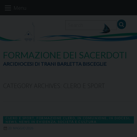
Skip
Menu
to
content
FORMAZIONE DEI SACERDOTI
ARCIDIOCESI DI TRANI BARLETTA BISCEGLIE
CATEGORY ARCHIVES:
CLERO E SPORT
CLERO E SPORT
,
FORMAZIONE CLERO
,
IN COMUNIONE
,
IN DIOCESI
,
NEWS
,
NEWS IN EVIDENZA
,
SOCIETÀ E CULTURA
20 MAGGIO 2026