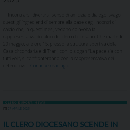
Incontrarsi, divertirsi, senso di amicizia e dialogo, svago:
questi gli ingredienti di sempre alla base degli incontri di
calcio che, in questi mesi, vedono coinvolta la
rappresentativa di calcio del clero diocesano. Che martedì
20 maggio, alle ore 15, presso la struttura sportiva della
Casa circondariale di Trani, con lo slogan “La pace sia con
tutti voi!”, si confronteranno con la rappresentativa dei
detenuti ivi …
Continue reading
»
CLERO E SPORT
,
NEWS
27 APRILE 2025
IL CLERO DIOCESANO SCENDE IN