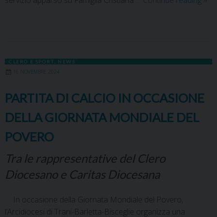
servizio apparso su Famiglia Cristiana …
Continue reading
»
CLERO E SPORT
,
NEWS
16 NOVEMBRE 2024
PARTITA DI CALCIO IN OCCASIONE
DELLA GIORNATA MONDIALE DEL
POVERO
Tra le rappresentative del Clero
Diocesano e Caritas Diocesana
In occasione della Giornata Mondiale del Povero,
l’Arcidiocesi di Trani-Barletta-Bisceglie organizza una