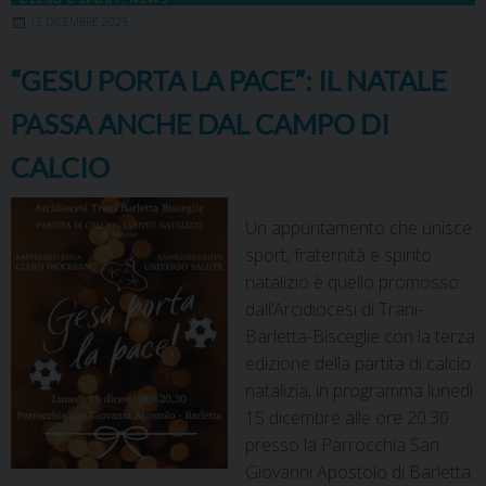
13 DICEMBRE 2025
“GESU PORTA LA PACE”: IL NATALE
PASSA ANCHE DAL CAMPO DI
CALCIO
Un appuntamento che unisce
sport, fraternità e spirito
natalizio è quello promosso
dall’Arcidiocesi di Trani-
Barletta-Bisceglie con la terza
edizione della partita di calcio
natalizia, in programma lunedì
15 dicembre alle ore 20.30
presso la Parrocchia San
Giovanni Apostolo di Barletta.