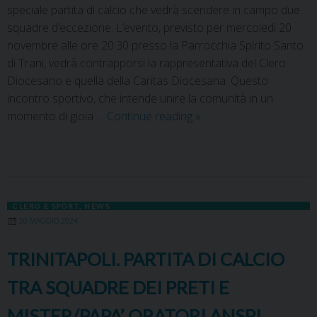
speciale partita di calcio che vedrà scendere in campo due
squadre d’eccezione. L’evento, previsto per mercoledì 20
novembre alle ore 20:30 presso la Parrocchia Spirito Santo
di Trani, vedrà contrapporsi la rappresentativa del Clero
Diocesano e quella della Caritas Diocesana. Questo
incontro sportivo, che intende unire la comunità in un
momento di gioia …
Continue reading
»
CLERO E SPORT
,
NEWS
20 MAGGIO 2024
TRINITAPOLI. PARTITA DI CALCIO
TRA SQUADRE DEI PRETI E
MISTER/PAPA’ ORATORI ANSPI