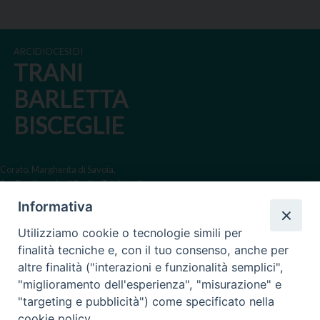
P
o
ARCIDIOCESI DI
s
TRANI
t
BARLETTA
N
a
BISCEGLIE
v
i
Corato, Margherita di Savoia,
g
San Ferdinando di Puglia, Trinitapoli
a
Informativa
Sede arcivescovile suffraganea
t
di Bari-Bitonto
Utilizziamo cookie o tecnologie simili per
i
Regione ecclesiastica Puglia
finalità tecniche e, con il tuo consenso, anche per
o
altre finalità ("interazioni e funzionalità semplici",
n
Via Beltrani, 9
"miglioramento dell'esperienza", "misurazione" e
76125 Trani BT
"targeting e pubblicità") come specificato nella
Centralino Tel. 0883 494211
cookie policy.