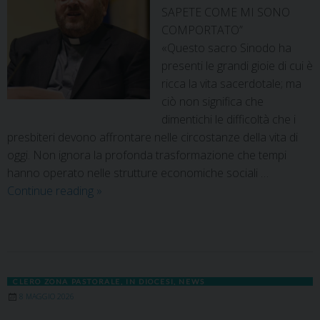
SAPETE COME MI SONO
COMPORTATO”
«Questo sacro Sinodo ha
presenti le grandi gioie di cui è
ricca la vita sacerdotale; ma
ciò non significa che
dimentichi le difficoltà che i
presbiteri devono affrontare nelle circostanze della vita di
oggi. Non ignora la profonda trasformazione che tempi
hanno operato nelle strutture economiche sociali …
Continue reading
»
CLERO ZONA PASTORALE
,
IN DIOCESI
,
NEWS
8 MAGGIO 2026