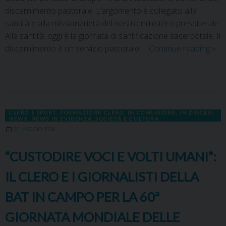
discernimento pastorale. L’argomento è collegato alla
santità e alla missionarietà del nostro ministero presbiterale.
Alla santità: oggi è la giornata di santificazione sacerdotale. Il
discernimento è un servizio pastorale …
Continue reading
»
CLERO E SPORT
,
FORMAZIONE CLERO
,
IN COMUNIONE
,
IN DIOCESI
,
NEWS
,
NEWS IN EVIDENZA
,
SOCIETÀ E CULTURA
20 MAGGIO 2026
“CUSTODIRE VOCI E VOLTI UMANI”:
IL CLERO E I GIORNALISTI DELLA
BAT IN CAMPO PER LA 60ª
GIORNATA MONDIALE DELLE