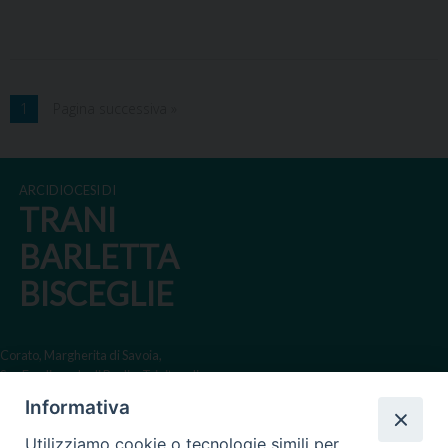
1
Pagina successiva »
ARCIDIOCESI DI
TRANI
BARLETTA
BISCEGLIE
Corato, Margherita di Savoia,
San Ferdinando di Puglia, Trinitapoli
Informativa
Sede arcivescovile suffraganea
di Bari-Bitonto
Utilizziamo cookie o tecnologie simili per