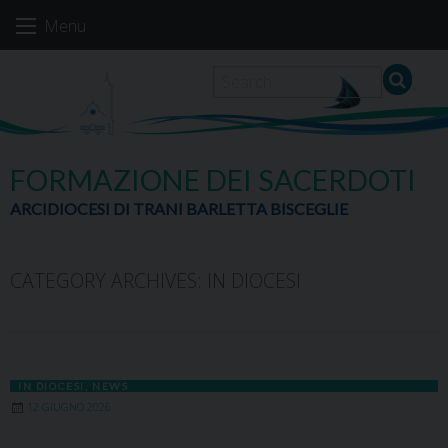
Skip
Menu
to
content
FORMAZIONE DEI SACERDOTI
ARCIDIOCESI DI TRANI BARLETTA BISCEGLIE
CATEGORY ARCHIVES:
IN DIOCESI
IN DIOCESI
,
NEWS
12 GIUGNO 2026