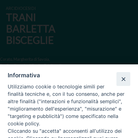
ARCIDIOCESI DI
TRANI
BARLETTA
BISCEGLIE
Corato, Margherita di Savoia,
San Ferdinando di Puglia, Trinitapoli
Informativa
Sede arcivescovile suffraganea
di Bari-Bitonto
Utilizziamo cookie o tecnologie simili per
Regione ecclesiastica Puglia
finalità tecniche e, con il tuo consenso, anche per
altre finalità ("interazioni e funzionalità semplici",
Via Beltrani, 9
"miglioramento dell'esperienza", "misurazione" e
76125 Trani BT
"targeting e pubblicità") come specificato nella
Centralino Tel. 0883 494211
cookie policy.
Cliccando su "accetta" acconsenti all'utilizzo dei
Cancelleria Tel. 0883 494204