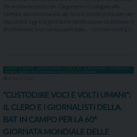
discernimento pastorale. L’argomento è collegato alla
santità e alla missionarietà del nostro ministero presbiterale.
Alla santità: oggi è la giornata di santificazione sacerdotale. Il
discernimento è un servizio pastorale …
Continue reading
»
CLERO E SPORT
,
FORMAZIONE CLERO
,
IN COMUNIONE
,
IN DIOCESI
,
NEWS
,
NEWS IN EVIDENZA
,
SOCIETÀ E CULTURA
20 MAGGIO 2026
“CUSTODIRE VOCI E VOLTI UMANI”:
IL CLERO E I GIORNALISTI DELLA
BAT IN CAMPO PER LA 60ª
GIORNATA MONDIALE DELLE