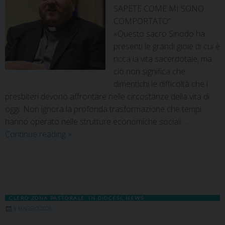
SAPETE COME MI SONO
COMPORTATO”
«Questo sacro Sinodo ha
presenti le grandi gioie di cui è
ricca la vita sacerdotale; ma
ciò non significa che
dimentichi le difficoltà che i
presbiteri devono affrontare nelle circostanze della vita di
oggi. Non ignora la profonda trasformazione che tempi
hanno operato nelle strutture economiche sociali …
Continue reading
»
CLERO ZONA PASTORALE
,
IN DIOCESI
,
NEWS
8 MAGGIO 2026