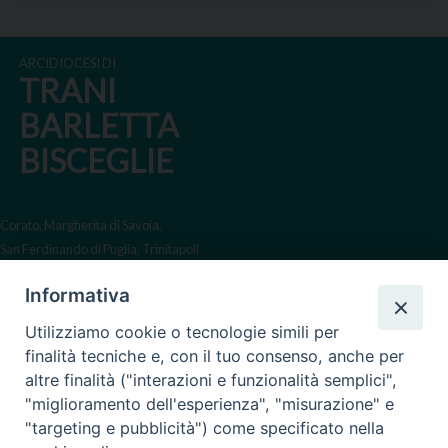
ARCIDIOCESI DI
TRANI
BARLETTA
BISCEGLIE
Corato, Margherita di Savoia,
San Ferdinando di Puglia, Trinitapoli
Sede arcivescovile suffraganea
Informativa
di Bari-Bitonto
Utilizziamo cookie o tecnologie simili per
Regione ecclesiastica Puglia
finalità tecniche e, con il tuo consenso, anche per
altre finalità ("interazioni e funzionalità semplici",
Via Beltrani, 9
"miglioramento dell'esperienza", "misurazione" e
76125 Trani BT
"targeting e pubblicità") come specificato nella
Centralino Tel. 0883 494211