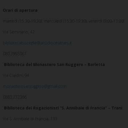
Orari di apertura
martedì (15,30-19,30), mercoledì (15,30-19,30), venerdì (9,00-13,00).
Via Seminario, 42
bibliotecabisceglie@arcidiocesitrani.it
080.3955061
Biblioteca del Monastero San Ruggero – Barletta
Via Cialdini, 94
monasterosanruggero@gmail.com
0883.332366
Biblioteca dei Rogazionisti “S. Annibale di Francia” – Trani
Via S. Annibale di Francia, 133