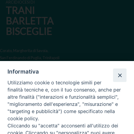
ARCIDIOCESI DI
TRANI
BARLETTA
BISCEGLIE
Corato, Margherita di Savoia,
San Ferdinando di Puglia, Trinitapoli
Sede arcivescovile suffraganea
Informativa
di Bari-Bitonto
Utilizziamo cookie o tecnologie simili per
Regione ecclesiastica Puglia
finalità tecniche e, con il tuo consenso, anche per
altre finalità ("interazioni e funzionalità semplici",
Via Beltrani, 9
"miglioramento dell'esperienza", "misurazione" e
76125 Trani BT
"targeting e pubblicità") come specificato nella
Centralino Tel. 0883 494211
cookie policy.
Cliccando su "accetta" acconsenti all'utilizzo dei
Cancelleria Tel. 0883 494204
cookie. Cliccando su "personalizza" puoi avere