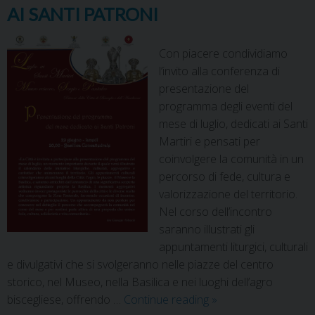
AI SANTI PATRONI
Con piacere condividiamo
l’invito alla conferenza di
presentazione del
programma degli eventi del
mese di luglio, dedicati ai Santi
Martiri e pensati per
coinvolgere la comunità in un
percorso di fede, cultura e
valorizzazione del territorio.
Nel corso dell’incontro
saranno illustrati gli
appuntamenti liturgici, culturali
e divulgativi che si svolgeranno nelle piazze del centro
storico, nel Museo, nella Basilica e nei luoghi dell’agro
biscegliese, offrendo …
Continue reading
»