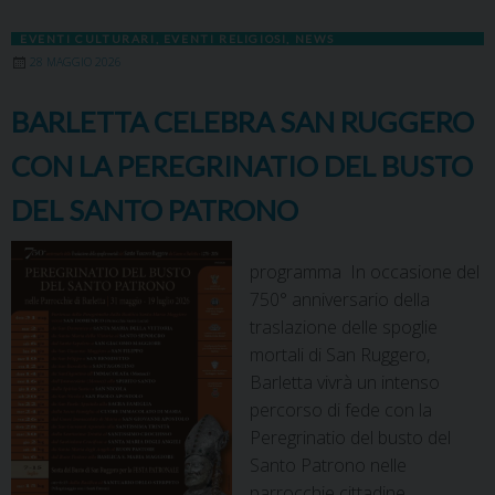
EVENTI CULTURARI
,
EVENTI RELIGIOSI
,
NEWS
28 MAGGIO 2026
BARLETTA CELEBRA SAN RUGGERO
CON LA PEREGRINATIO DEL BUSTO
DEL SANTO PATRONO
programma In occasione del
750° anniversario della
traslazione delle spoglie
mortali di San Ruggero,
Barletta vivrà un intenso
percorso di fede con la
Peregrinatio del busto del
Santo Patrono nelle
parrocchie cittadine.