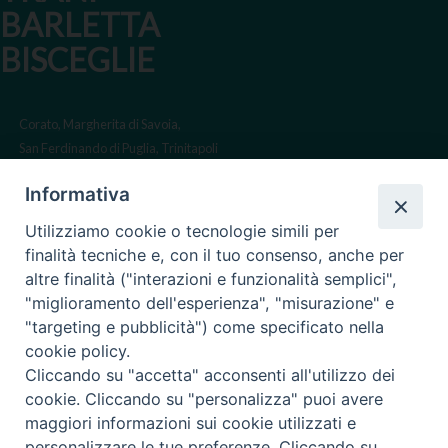
BARLETTA
BISCEGLIE
Corato, Margherita di Savoia,
San Ferdinando di Puglia, Trinitapoli
Sede arcivescovile suffraganea
Informativa
di Bari-Bitonto
Utilizziamo cookie o tecnologie simili per
Regione ecclesiastica Puglia
finalità tecniche e, con il tuo consenso, anche per
altre finalità ("interazioni e funzionalità semplici",
Via Beltrani, 9
"miglioramento dell'esperienza", "misurazione" e
76125 Trani BT
"targeting e pubblicità") come specificato nella
Centralino Tel. 0883 494211
cookie policy.
Cliccando su "accetta" acconsenti all'utilizzo dei
Cancelleria Tel. 0883 494204
cookie. Cliccando su "personalizza" puoi avere
maggiori informazioni sui cookie utilizzati e
cancelleria@arcidiocesitrani.it
personalizzare le tue preferenze. Cliccando su