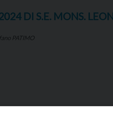
2024 DI S.E. MONS. LE
tefano PATIMO