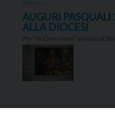
30 MARZO 2024
AUGURI PASQUALI 
ALLA DIOCESI
Per "In Comunione" servizio di S
« Pagina precedente
1
2