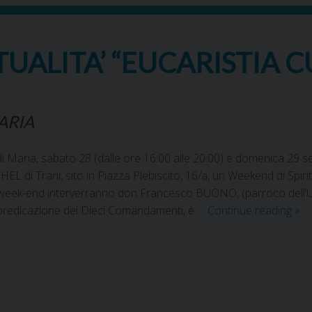
TUALITA’ “EUCARISTIA 
ARIA
Maria, sabato 28 (dalle ore 16:00 alle 20:00) e domenica 29 set
HEL di Trani, sito in Piazza Plebiscito, 16/a, un Weekend di Spi
week-end interverranno don Francesco BUONO, (parroco dell’Unit
predicazione dei Dieci Comandamenti, è …
Continue reading
»