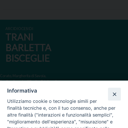
ARCIDIOCESI DI
TRANI
BARLETTA
BISCEGLIE
Corato, Margherita di Savoia,
San Ferdinando di Puglia, Trinitapoli
Informativa
Sede arcivescovile suffraganea
di Bari-Bitonto
Utilizziamo cookie o tecnologie simili per
Regione ecclesiastica Puglia
finalità tecniche e, con il tuo consenso, anche per
altre finalità ("interazioni e funzionalità semplici",
Via Beltrani, 9
"miglioramento dell'esperienza", "misurazione" e
76125 Trani BT