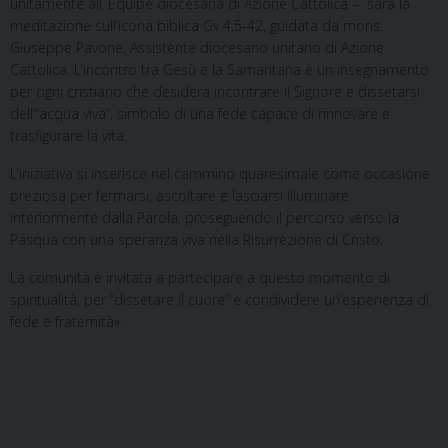
unitamente all’ Equipe diocesana di Azione Cattolica – sarà la
meditazione sull’icona biblica Gv 4,5-42, guidata da mons.
Giuseppe Pavone, Assistente diocesano unitario di Azione
Cattolica. L’incontro tra Gesù e la Samaritana è un insegnamento
per ogni cristiano che desidera incontrare il Signore e dissetarsi
dell’“acqua viva”, simbolo di una fede capace di rinnovare e
trasfigurare la vita.
L’iniziativa si inserisce nel cammino quaresimale come occasione
preziosa per fermarsi, ascoltare e lasciarsi illuminare
interiormente dalla Parola, proseguendo il percorso verso la
Pasqua con una speranza viva nella Risurrezione di Cristo.
La comunità è invitata a partecipare a questo momento di
spiritualità, per “dissetare il cuore” e condividere un’esperienza di
fede e fraternità».