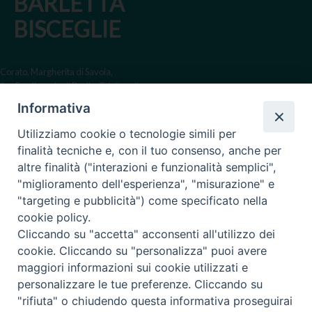
BARLETTA
BISCEGLIE
Corato, Margherita di Savoia,
San Ferdinando di Puglia, Trinitapoli
Informativa
Sede arcivescovile suffraganea
di Bari-Bitonto
Utilizziamo cookie o tecnologie simili per
Regione ecclesiastica Puglia
finalità tecniche e, con il tuo consenso, anche per
altre finalità ("interazioni e funzionalità semplici",
Via Beltrani, 9
"miglioramento dell'esperienza", "misurazione" e
76125 Trani BT
"targeting e pubblicità") come specificato nella
Centralino Tel. 0883 494211
cookie policy.
Cliccando su "accetta" acconsenti all'utilizzo dei
Cancelleria Tel. 0883 494204
cookie. Cliccando su "personalizza" puoi avere
maggiori informazioni sui cookie utilizzati e
cancelleria@arcidiocesitrani.it
personalizzare le tue preferenze. Cliccando su
"rifiuta" o chiudendo questa informativa proseguirai
Copyright © Arcidiocesi di Trani Barletta Bisceglie