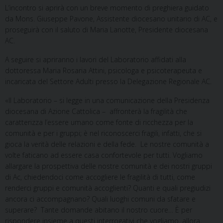
L’incontro si aprirà con un breve momento di preghiera guidato
da Mons. Giuseppe Pavone, Assistente diocesano unitario di AC, e
proseguirà con il saluto di Maria Lanotte, Presidente diocesana
AC.
A seguire si apriranno i lavori del Laboratorio affidati alla
dottoressa Maria Rosaria Attini, psicologa e psicoterapeuta e
incaricata del Settore Adulti presso la Delegazione Regionale AC.
«Il Laboratorio – si legge in una comunicazione della Presidenza
diocesana di Azione Cattolica – affronterà la fragilità che
caratterizza l’essere umano come fonte di ricchezza per la
comunità e per i gruppi; è nel riconoscerci fragili, infatti, che si
gioca la verità delle relazioni e della fede. Le nostre comunità a
volte faticano ad essere casa confortevole per tutti. Vogliamo
allargare la prospettiva delle nostre comunità e dei nostri gruppi
di Ac, chiedendoci come accogliere le fragilità di tutti, come
renderci gruppi e comunità accoglienti? Quanti e quali pregiudizi
ancora ci accompagnano? Quali luoghi comuni da sfatare e
superare? Tante domande abitano il nostro cuore… È per
rispondere insieme a questi interrogativi che vogliamo, allora,