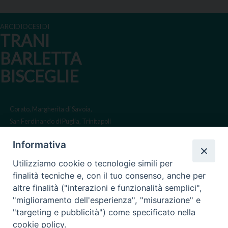
ARCIDIOCESI DI
TRANI
BARLETTA
BISCEGLIE
Corato, Margherita di Savoia,
San Ferdinando di Puglia, Trinitapoli
Sede arcivescovile suffraganea
Informativa
di Bari-Bitonto
Utilizziamo cookie o tecnologie simili per
Regione ecclesiastica Puglia
finalità tecniche e, con il tuo consenso, anche per
altre finalità ("interazioni e funzionalità semplici",
Via Beltrani, 9
"miglioramento dell'esperienza", "misurazione" e
76125 Trani BT
"targeting e pubblicità") come specificato nella
Centralino Tel. 0883 494211
cookie policy.