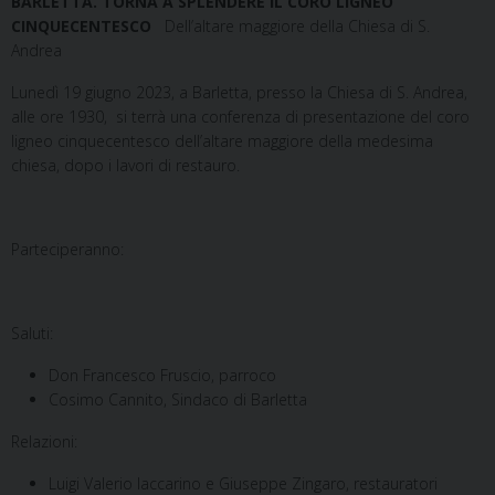
BARLETTA. TORNA A SPLENDERE IL CORO LIGNEO
CINQUECENTESCO
Dell’altare maggiore della Chiesa di S.
Andrea
Lunedì 19 giugno 2023, a Barletta, presso la Chiesa di S. Andrea,
alle ore 1930, si terrà una conferenza di presentazione del coro
ligneo cinquecentesco dell’altare maggiore della medesima
chiesa, dopo i lavori di restauro.
Parteciperanno:
Saluti:
Don Francesco Fruscio, parroco
Cosimo Cannito, Sindaco di Barletta
Relazioni:
Luigi Valerio Iaccarino e Giuseppe Zingaro, restauratori